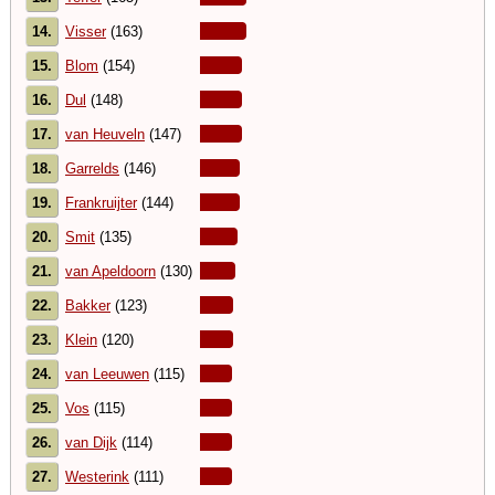
14.
Visser
(163)
15.
Blom
(154)
16.
Dul
(148)
17.
van Heuveln
(147)
18.
Garrelds
(146)
19.
Frankruijter
(144)
20.
Smit
(135)
21.
van Apeldoorn
(130)
22.
Bakker
(123)
23.
Klein
(120)
24.
van Leeuwen
(115)
25.
Vos
(115)
26.
van Dijk
(114)
27.
Westerink
(111)