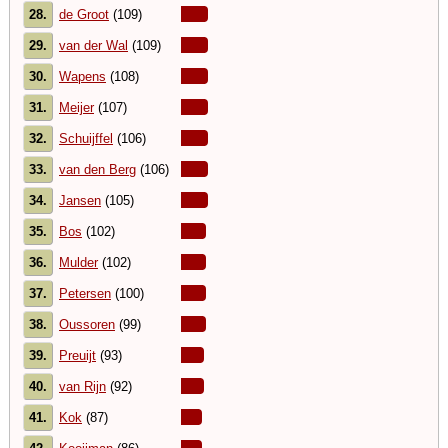
28.
de Groot
(109)
29.
van der Wal
(109)
30.
Wapens
(108)
31.
Meijer
(107)
32.
Schuijffel
(106)
33.
van den Berg
(106)
34.
Jansen
(105)
35.
Bos
(102)
36.
Mulder
(102)
37.
Petersen
(100)
38.
Oussoren
(99)
39.
Preuijt
(93)
40.
van Rijn
(92)
41.
Kok
(87)