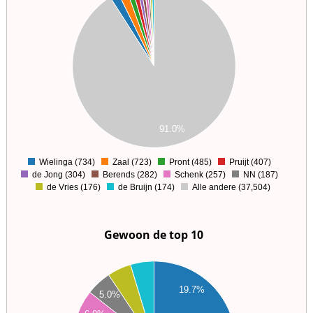
00
00
00
00
00
00
00
91.0%
0
Wielinga (734)
Zaal (723)
Pront (485)
Pruijt (407)
0
de Jong (304)
Berends (282)
Schenk (257)
NN (187)
de Vries (176)
de Bruijn (174)
Alle andere (37,504)
Gewoon de top 10
50
00
19.7%
5.0%
50
00