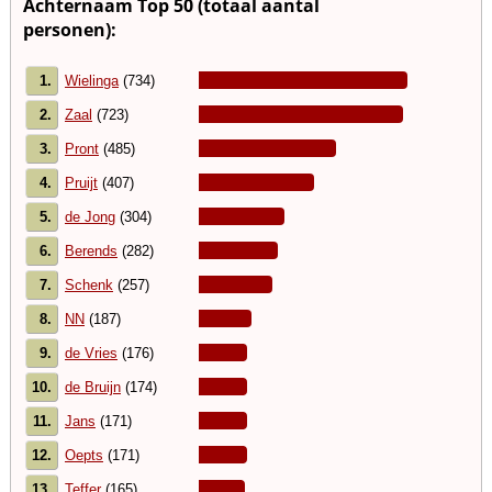
Achternaam Top 50 (totaal aantal
personen):
1.
Wielinga
(734)
2.
Zaal
(723)
3.
Pront
(485)
4.
Pruijt
(407)
5.
de Jong
(304)
6.
Berends
(282)
7.
Schenk
(257)
8.
NN
(187)
9.
de Vries
(176)
10.
de Bruijn
(174)
11.
Jans
(171)
12.
Oepts
(171)
13.
Teffer
(165)