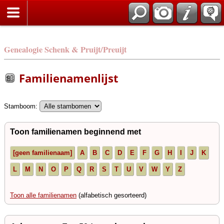
Genealogie Schenk & Pruijt/Preuijt
Familienamenlijst
Stamboom:
Toon familienamen beginnend met
[geen familienaam]
A
B
C
D
E
F
G
H
I
J
K
L
M
N
O
P
Q
R
S
T
U
V
W
Y
Z
Toon alle familienamen
(alfabetisch gesorteerd)