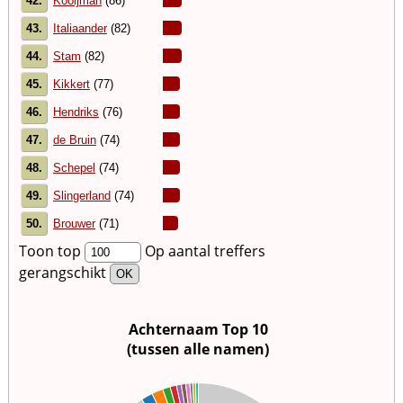
42.
Kooijman
(86)
43.
Italiaander
(82)
44.
Stam
(82)
45.
Kikkert
(77)
46.
Hendriks
(76)
47.
de Bruin
(74)
48.
Schepel
(74)
49.
Slingerland
(74)
50.
Brouwer
(71)
Toon top
Op aantal treffers
gerangschikt
Achternaam Top 10
(tussen alle namen)
00