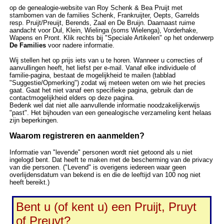
op de genealogie-website van Roy Schenk & Bea Pruijt met
stambomen van de families Schenk, Frankruijter, Oepts, Garrelds
resp. Pruijt/Preuijt, Berends, Zaal en De Bruijn. Daarnaast ruime
aandacht voor Dul, Klein, Wielinga (soms Wielenga), Vorderhake,
Wapens en Pront. Klik rechts bij "Speciale Artikelen" op het onderwerp
De Families
voor nadere informatie.
Wij stellen het op prijs iets van u te horen. Wanneer u correcties of
aanvullingen heeft, het liefst per e-mail. Vanaf elke individuele of
familie-pagina, bestaat de mogelijkheid te mailen (tabblad
"Suggestie/Opmerking") zodat wij meteen weten om wie het precies
gaat. Gaat het niet vanaf een specifieke pagina, gebruik dan de
contactmogelijkheid elders op deze pagina.
Bedenk wel dat niet alle aanvullende informatie noodzakelijkerwijs
"past". Het bijhouden van een genealogische verzameling kent helaas
zijn beperkingen.
Waarom registreren en aanmelden?
Informatie van "levende" personen wordt niet getoond als u niet
ingelogd bent. Dat heeft te maken met de bescherming van de privacy
van die personen. ("Levend" is overigens iedereen waar geen
overlijdensdatum van bekend is en die de leeftijd van 100 nog niet
heeft bereikt.)
Bent u (of kent u) een Pruijt, Pruyt
of Preuyt?