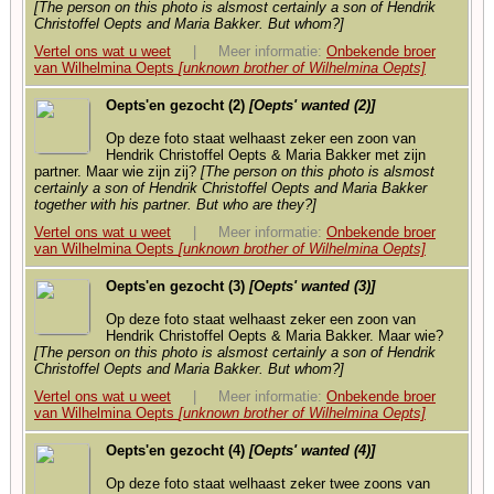
[The person on this photo is alsmost certainly a son of Hendrik
Christoffel Oepts and Maria Bakker. But whom?]
Vertel ons wat u weet
| Meer informatie:
Onbekende broer
van Wilhelmina Oepts
[unknown brother of Wilhelmina Oepts]
Oepts'en gezocht (2)
[Oepts' wanted (2)]
Op deze foto staat welhaast zeker een zoon van
Hendrik Christoffel Oepts & Maria Bakker met zijn
partner. Maar wie zijn zij?
[The person on this photo is alsmost
certainly a son of Hendrik Christoffel Oepts and Maria Bakker
together with his partner. But who are they?]
Vertel ons wat u weet
| Meer informatie:
Onbekende broer
van Wilhelmina Oepts
[unknown brother of Wilhelmina Oepts]
Oepts'en gezocht (3)
[Oepts' wanted (3)]
Op deze foto staat welhaast zeker een zoon van
Hendrik Christoffel Oepts & Maria Bakker. Maar wie?
[The person on this photo is alsmost certainly a son of Hendrik
Christoffel Oepts and Maria Bakker. But whom?]
Vertel ons wat u weet
| Meer informatie:
Onbekende broer
van Wilhelmina Oepts
[unknown brother of Wilhelmina Oepts]
Oepts'en gezocht (4)
[Oepts' wanted (4)]
Op deze foto staat welhaast zeker twee zoons van