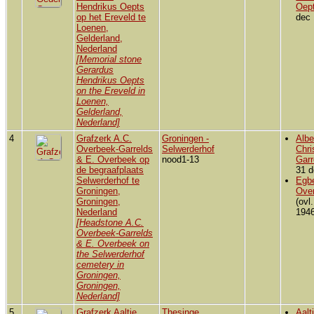
Hendrikus Oepts
Oep
op het Ereveld te
dec 
Loenen,
Gelderland,
Nederland
[Memorial stone
Gerardus
Hendrikus Oepts
on the Ereveld in
Loenen,
Gelderland,
Nederland]
4
Grafzerk A.C.
Groningen -
Albe
Overbeek-Garrelds
Selwerderhof
Chri
& E. Overbeek op
nood1-13
Garr
de begraafplaats
31 d
Selwerderhof te
Egbe
Groningen,
Ove
Groningen,
(ovl
Nederland
1946
[Headstone A.C.
Overbeek-Garrelds
& E. Overbeek on
the Selwerderhof
cemetery in
Groningen,
Groningen,
Nederland]
5
Grafzerk Aaltje
Thesinge
Aalt