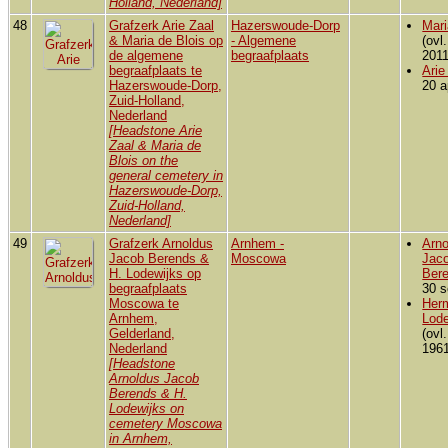
Holland, Nederland]
48
Grafzerk Arie Zaal
Hazerswoude-Dorp
Mari
& Maria de Blois op
- Algemene
(ovl
de algemene
begraafplaats
2011
begraafplaats te
Arie
Hazerswoude-Dorp,
20 a
Zuid-Holland,
Nederland
[Headstone Arie
Zaal & Maria de
Blois on the
general cemetery in
Hazerswoude-Dorp,
Zuid-Holland,
Nederland]
49
Grafzerk Arnoldus
Arnhem -
Arno
Jacob Berends &
Moscowa
Jac
H. Lodewijks op
Ber
begraafplaats
30 s
Moscowa te
Her
Arnhem,
Lode
Gelderland,
(ovl
Nederland
1961
[Headstone
Arnoldus Jacob
Berends & H.
Lodewijks on
cemetery Moscowa
in Arnhem,