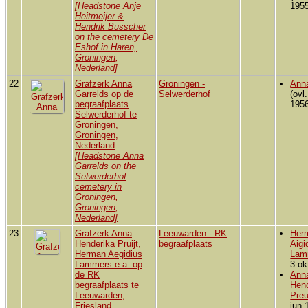
[Headstone Anje
1955
Heitmeijer &
Hendrik Busscher
on the cemetery De
Eshof in Haren,
Groningen,
Nederland]
22
Grafzerk Anna
Groningen -
Anna
Garrelds op de
Selwerderhof
(ovl
begraafplaats
1956
Selwerderhof te
Groningen,
Groningen,
Nederland
[Headstone Anna
Garrelds on the
Selwerderhof
cemetery in
Groningen,
Groningen,
Nederland]
23
Grafzerk Anna
Leeuwarden - RK
Her
Henderika Pruijt,
begraafplaats
Aigi
Herman Aegidius
Lam
Lammers e.a. op
3 ok
de RK
Ann
begraafplaats te
Hen
Leeuwarden,
Preu
Friesland,
jun 