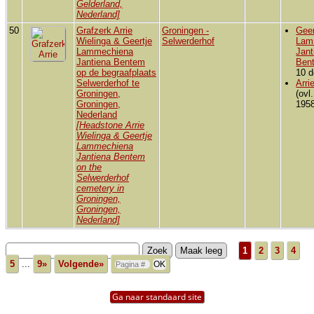
Gelderland,
Nederland]
50
Grafzerk Arrie
Groningen -
Geer
Wielinga & Geertje
Selwerderhof
Lam
Lammechiena
Jant
Jantiena Bentem
Ben
op de begraafplaats
10 d
Selwerderhof te
Arri
Groningen,
(ovl
Groningen,
1958
Nederland
[Headstone Arrie
Wielinga & Geertje
Lammechiena
Jantiena Bentem
on the
Selwerderhof
cemetery in
Groningen,
Groningen,
Nederland]
1
2
3
4
5
...
9»
Volgende»
Ga naar standaard site