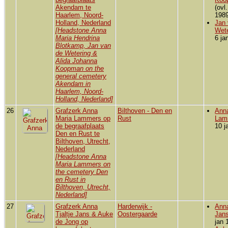
Akendam te
(ovl
Haarlem, Noord-
1989
Holland, Nederland
Jan 
[Headstone Anna
Wete
Maria Hendrina
6 ja
Blotkamp, Jan van
de Wetering &
Alida Johanna
Koopman on the
general cemetery
Akendam in
Haarlem, Noord-
Holland, Nederland]
26
Grafzerk Anna
Bilthoven - Den en
Ann
Maria Lammers op
Rust
Lam
de begraafplaats
10 j
Den en Rust te
Bilthoven, Utrecht,
Nederland
[Headstone Anna
Maria Lammers on
the cemetery Den
en Rust in
Bilthoven, Utrecht,
Nederland]
27
Grafzerk Anna
Harderwijk -
Anna
Tjaltje Jans & Auke
Oostergaarde
Jan
de Jong op
jan 