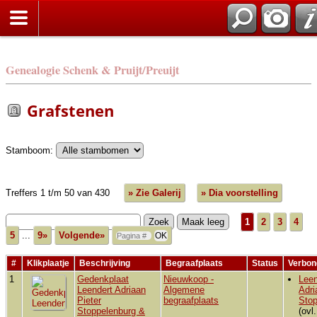
Genealogie Schenk & Pruijt/Preuijt
Grafstenen
Stamboom:
Treffers 1 t/m 50 van 430
» Zie Galerij
» Dia voorstelling
1
2
3
4
5
...
9»
Volgende»
#
Klikplaatje
Beschrijving
Begraafplaats
Status
Verbon
1
Gedenkplaat
Nieuwkoop -
Leen
Leendert Adriaan
Algemene
Adri
Pieter
begraafplaats
Stop
Stoppelenburg &
(ovl