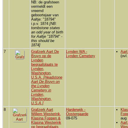
NB: de grafsteen
vermeldt een
vreemd
geboortejaar van
Aaltje: "18794"
i.p.v. 1874
[NB:
tombstone states
an odd year of birth
for Aaltje "18794" -
this should be
1874]
7
Grafzerk Aart De
Lynden WA -
Aart
Bruyn op de
Lynden Cemetery
(ovl
Lynden
begraafplaats te
Lynden,
Washington,
U.S.A.
[Headstone
Aart De Bruyn on
the Lynden
Cemetery in
Lynden,
Washington,
U.S.A.]
8
Grafzerk Aart
Harderwijk -
Klas
Willem Westerink,
Oostergaarde
Fop
Klasina Foppen &
09-075
aug 
Klasina Westerink
Aart
op begraafplaats
Wes