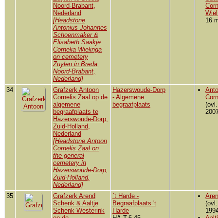
Noord-Brabant,
Corn
Nederland
Wiel
[Headstone
16 m
Antonius Johannes
Schoenmaker &
Elisabeth Saakje
Cornelia Wielinga
on cemetery
Zuylen in Breda,
Noord-Brabant,
Nederland]
34
Grafzerk Antoon
Hazerswoude-Dorp
Ant
Cornelis Zaal op de
- Algemene
Corn
algemene
begraafplaats
(ovl
begraafplaats te
2007
Hazerswoude-Dorp,
Zuid-Holland,
Nederland
[Headstone Antoon
Cornelis Zaal on
the general
cemetery in
Hazerswoude-Dorp,
Zuid-Holland,
Nederland]
35
Grafzerk Arend
´t Harde -
Are
Schenk & Aaltje
Begraafplaats 't
(ovl
Schenk-Westerink
Harde
1994
op de
HA-T-6-45
Aalt