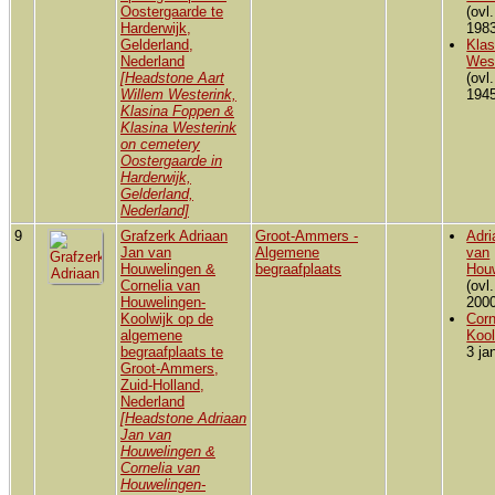
Oostergaarde te
(ovl
Harderwijk,
1983
Gelderland,
Klas
Nederland
Wes
[Headstone Aart
(ovl
Willem Westerink,
1945
Klasina Foppen &
Klasina Westerink
on cemetery
Oostergaarde in
Harderwijk,
Gelderland,
Nederland]
9
Grafzerk Adriaan
Groot-Ammers -
Adri
Jan van
Algemene
van
Houwelingen &
begraafplaats
Hou
Cornelia van
(ovl
Houwelingen-
2000
Koolwijk op de
Corn
algemene
Kool
begraafplaats te
3 ja
Groot-Ammers,
Zuid-Holland,
Nederland
[Headstone Adriaan
Jan van
Houwelingen &
Cornelia van
Houwelingen-