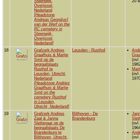
Steenwijk,
20 a
Overijssel,
Nederland
[Headstone
Andreas Georg[us]
van der Werf on the
RC cemetery in
Steenwijk,
Overijssel,
Nederland]
18
Grafzerk Andries
Leusden - Rusthof
Andr
Graafhuis & Martje
Graa
Smit op de
(ovl
begraafplaats
1982
Rusthof te
Mart
Leusden, Utrecht,
(ovl
Nederland
1970
[Headstone Andries
Graafhuis & Martje
Smit on the
cemetery Rusthof
in Leusden,
Utrecht, Nederland]
19
Grafzerk Andries
Bilthoven - De
Jan
Zaal & Janna
Brandenburg
Slet
Slettenaar op de
(ovl
begraafplaats De
1964
Brandenburg te
Andr
Bilthoven, Utrecht,
(ovl