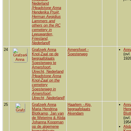
Nederland
[Headstone Anna
Henderika Pruijt,
Herman Aegidius
Lammers and
others on the RC
cemetery in
Leeuwarden,
Friesland,
Nederland]
24
Grafzerk Anna
Amersfoort -
Ann
Knol-Zaal op de
Soesterweg
(ovl
begraafplaats
1926
Soesterweg te
Amersfoort,
Utrecht, Nederland
[Headstone Anna
Knol-Zaal on the
cemetery
Soesterweg in
Amersfoort,
Utrecht, Nederland]
25
Grafzerk Anna
Haarlem - Alg.
Ann
Maria Hendrina
begraafplaats
Hend
Blotkamp, Jan van
Akendam
Blo
de Wetering & Alida
(ovl
Johanna Koopman
1954
op de algemene
Alid
begraafplaats
Koo