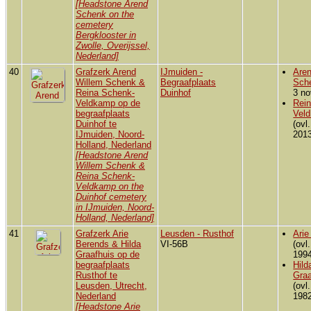
[Headstone Arend
Schenk on the
cemetery
Bergklooster in
Zwolle, Overijssel,
Nederland]
40
Grafzerk Arend
IJmuiden -
Aren
Willem Schenk &
Begraafplaats
Sch
Reina Schenk-
Duinhof
3 no
Veldkamp op de
Rein
begraafplaats
Vel
Duinhof te
(ovl
IJmuiden, Noord-
2013
Holland, Nederland
[Headstone Arend
Willem Schenk &
Reina Schenk-
Veldkamp on the
Duinhof cemetery
in IJmuiden, Noord-
Holland, Nederland]
41
Grafzerk Arie
Leusden - Rusthof
Arie
Berends & Hilda
VI-56B
(ovl
Graafhuis op de
1994
begraafplaats
Hild
Rusthof te
Graa
Leusden, Utrecht,
(ovl
Nederland
1982
[Headstone Arie