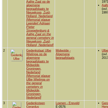
Aaltje Zaal op de
1971
algemene
Aalt
begraafplaats te
(ovl
Nieuwkoop, Zuid-
1997
Holland, Nederland
[Memorial plaque
Leendert Adriaan
Pieter
Stoppelenburg &
Aaltje Zaal on the
general cemetery in
Nieuwkoop, Zuid-
Holland, Nederland]
2
Gedenkplaat Ulbe
Midwolde -
Ulbe
Wielinga op de
Algemene
(ovl
algemene
begraafplaats
2017
begraafplaats te
Midwolde,
Groningen,
Nederland
[Memorial plaque
Ulbe Wielinga on
the general
cemetery in
Midwolde,
Groningen,
Nederland]
3
Gedenksteen
Loenen - Ereveld
Ger
Gerardus
E-0576
Hen