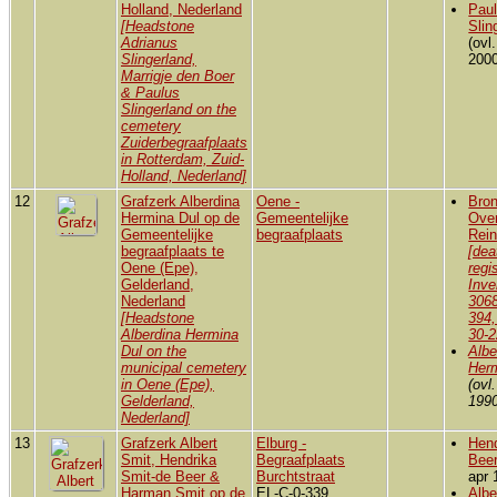
Holland, Nederland
Pau
[Headstone
Slin
Adrianus
(ovl
Slingerland,
2000
Marrigje den Boer
& Paulus
Slingerland on the
cemetery
Zuiderbegraafplaats
in Rotterdam, Zuid-
Holland, Nederland]
12
Grafzerk Alberdina
Oene -
Bron
Hermina Dul op de
Gemeentelijke
Over
Gemeentelijke
begraafplaats
Rein
begraafplaats te
[dea
Oene (Epe),
regi
Gelderland,
Inve
Nederland
3068
[Headstone
394,
Alberdina Hermina
30-2
Dul on the
Albe
municipal cemetery
Her
in Oene (Epe),
(ovl
Gelderland,
1990
Nederland]
13
Grafzerk Albert
Elburg -
Hend
Smit, Hendrika
Begraafplaats
Bee
Smit-de Beer &
Burchtstraat
apr 
Harman Smit op de
EL-C-0-339
Albe