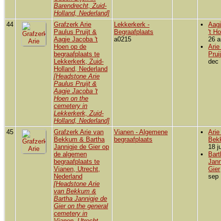
Barendrecht, Zuid-
Holland, Nederland]
44
Grafzerk Arie
Lekkerkerk -
Aag
Paulus Pruijt &
Begraafplaats
't H
Aagje Jacoba 't
a0215
26 a
Hoen op de
Arie
begraafplaats te
Pruij
Lekkerkerk, Zuid-
dec 
Holland, Nederland
[Headstone Arie
Paulus Pruijt &
Aagje Jacoba 't
Hoen on the
cemetery in
Lekkerkerk, Zuid-
Holland, Nederland]
45
Grafzerk Arie van
Vianen - Algemene
Arie
Bekkum & Bartha
begraafplaats
Bek
Jannigje de Gier op
18 j
de algemen
Bart
begraafplaats te
Jann
Vianen, Utrecht,
Gier
Nederland
sep 
[Headstone Arie
van Bekkum &
Bartha Jannigje de
Gier on the general
cemetery in
Vianen, Utrecht,