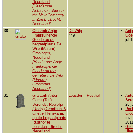
Nederland
[Headstone
Anthonia Tober on
the New Cemetery
in Zeist, Utrecht,
Nederland]
30
Grafzerk Antje
De Wilp
Antj
Frankruijter-de
449
Goe
Goede op de
jul 
begraafplaats De
Wilp (Marum),
Groningen,
Nederland
[Headstone Antje
Frankruijter-de
Goede on the
cemetery De Wilp
(Marum),
Groningen,
Nederland]
31
Grafzerk Anton
Leusden - Rusthof
Anto
Gerrit (Ton)
Ber
Berends, Roelofje
25 j
(Roely) Groothuis &
Roel
Grietje Hienekamp
Gro
op de begraafplaats
(ovl
Rusthof te
2011
Leusden, Utrecht,
Grie
Nederland
Hie