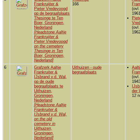
Frankruijter &
166
Fran
Pieter Vredevoogd
(ovl
op de begraafplaats
1961
Thesinge te Ten
Piet
Boer, Groningen,
Vre
Nederland
(ovl
[Headstone Aaltje
1962
Frankruijter &
Pieter Vredevoogd
on the cemetery
Thesinge in Ten
Boer, Groningen,
Nederland]
6
Grafzerk Aaltje
Uithuizen - oude
Aalt
Frankruiter &
begraafplaats
Fran
IJsbrand v.d. Wal,
(ovl
op de oude
1943
begraafplaats te
IJsb
Uithuizen,
der 
Groningen,
12 n
Nederland
[Headstone Aaltje
Frankruiter &
IJsbrand v.d. Wal,
on the old
cemetery in
Uithuizen,
Groningen,
Nederland]