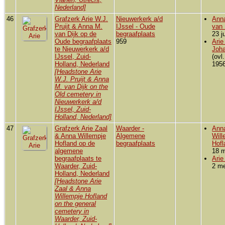
Nederland]
46
Grafzerk Arie W.J.
Nieuwerkerk a/d
Ann
Pruijt & Anna M.
IJssel - Oude
van 
van Dijk op de
begraafplaats
23 j
Oude begraafplaats
959
Arie
te Nieuwerkerk a/d
Joha
IJssel, Zuid-
(ovl
Holland, Nederland
1956
[Headstone Arie
W.J. Pruijt & Anna
M. van Dijk on the
Old cemetery in
Nieuwerkerk a/d
IJssel, Zuid-
Holland, Nederland]
47
Grafzerk Arie Zaal
Waarder -
Ann
& Anna Willempje
Algemene
Will
Hofland op de
begraafplaats
Hofl
algemene
18 m
begraafplaats te
Arie
Waarder, Zuid-
2 me
Holland, Nederland
[Headstone Arie
Zaal & Anna
Willempje Hofland
on the general
cemetery in
Waarder, Zuid-