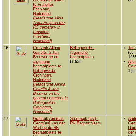
te Franeker,
Friesland,
Nederland
[Headstone Alida
Anna Pruijt on the
RC cemetery in
Franeker,
Friesland,
Nederland]
16
Grafzerk Alkina
Bellingwolde -
Jan
Garrelts & Jan
Algemene
(ovl
Brouwer op de
begraafplaats
1953
algemene
B1538
Alki
begraafplaats te
Garr
Bellingwolde,
1 ju
Groningen,
Nederland
[Headstone Alkina
Garrelts & Jan
Brouwer on the
general cemetery in
Bellingwolde,
Groningen,
Nederland]
17
Grafzerk Andreas
Steenwijk (Ov) -
And
Georg[us] van der
RK Begraafplaats
Geo
Werf op de RK
Her
begraafplaats te
der 