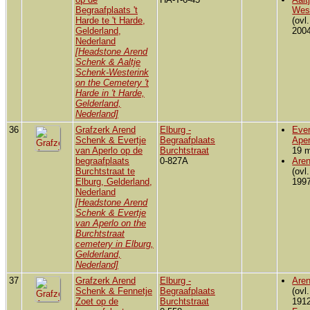
Begraafplaats 't
Wes
Harde te 't Harde,
(ovl
Gelderland,
2004
Nederland
[Headstone Arend
Schenk & Aaltje
Schenk-Westerink
on the Cemetery 't
Harde in 't Harde,
Gelderland,
Nederland]
36
Grafzerk Arend
Elburg -
Ever
Schenk & Evertje
Begraafplaats
Aper
van Aperlo op de
Burchtstraat
19 m
begraafplaats
0-827A
Are
Burchtstraat te
(ovl
Elburg, Gelderland,
1997
Nederland
[Headstone Arend
Schenk & Evertje
van Aperlo on the
Burchtstraat
cemetery in Elburg,
Gelderland,
Nederland]
37
Grafzerk Arend
Elburg -
Are
Schenk & Fennetje
Begraafplaats
(ovl
Zoet op de
Burchtstraat
1912