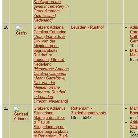
Koolwijk on the
general cemetery in
Groot-Ammers,
Zuid-Holland,
Nederland]
10
Grafzerk Adriana
Leusden - Rusthof
Adri
Carolina Catharina
Caro
(Jean) Garrelds &
Cath
Dirk van der
Garr
Meijden op de
10 a
begraafplaats
Dirk
Rusthof te
Mei
Leusden, Utrecht,
6 ap
Nederland
[Headstone Adriana
Carolina Catharina
(Jean) Garrelds &
Dirk van der
Meijden on the
cemetery Rusthof
in Leusden,
Utrecht, Nederland]
11
Grafzerk Adrianus
Rotterdam -
Marr
Slingerland,
Zuiderbegraafplaats
Boe
Marrigje den Boer
B5 nr. 5342
mrt 
& Paulus
Adri
Slingerland op de
Slin
Zuiderbegraafplaats
(ovl
te Rotterdam, Zuid-
1969