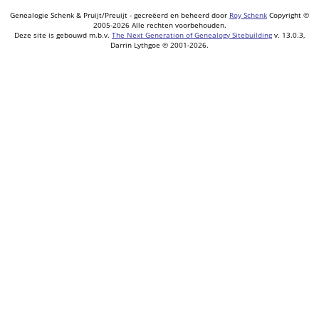
Genealogie Schenk & Pruijt/Preuijt - gecreëerd en beheerd door
Roy Schenk
Copyright ©
2005-2026 Alle rechten voorbehouden.
Deze site is gebouwd m.b.v.
The Next Generation of Genealogy Sitebuilding
v. 13.0.3,
Darrin Lythgoe © 2001-2026.