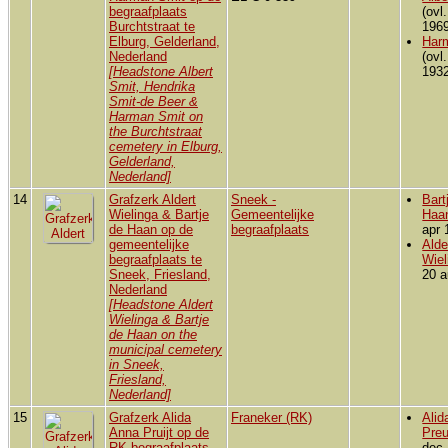
begraafplaats
(ovl
Burchtstraat te
1969
Elburg, Gelderland,
Har
Nederland
(ovl
[Headstone Albert
1932
Smit, Hendrika
Smit-de Beer &
Harman Smit on
the Burchtstraat
cemetery in Elburg,
Gelderland,
Nederland]
14
Grafzerk Aldert
Sneek -
Bart
Wielinga & Bartje
Gemeentelijke
Haa
de Haan op de
begraafplaats
apr 
gemeentelijke
Alde
begraafplaats te
Wiel
Sneek, Friesland,
20 a
Nederland
[Headstone Aldert
Wielinga & Bartje
de Haan on the
municipal cemetery
in Sneek,
Friesland,
Nederland]
15
Grafzerk Alida
Franeker (RK)
Alid
Anna Pruijt op de
Preu
RK begraafplaats
dec 