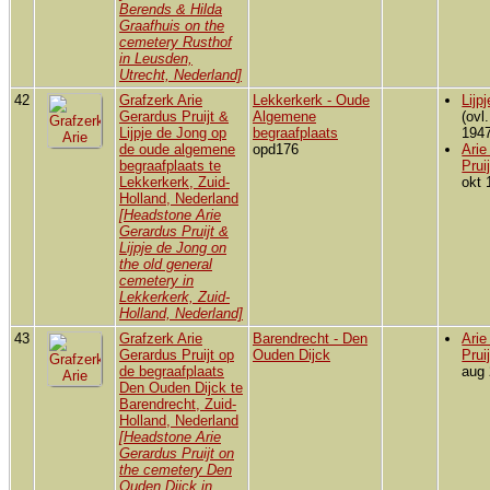
Berends & Hilda
Graafhuis on the
cemetery Rusthof
in Leusden,
Utrecht, Nederland]
42
Grafzerk Arie
Lekkerkerk - Oude
Lijp
Gerardus Pruijt &
Algemene
(ovl
Lijpje de Jong op
begraafplaats
1947
de oude algemene
opd176
Arie
begraafplaats te
Pruij
Lekkerkerk, Zuid-
okt 
Holland, Nederland
[Headstone Arie
Gerardus Pruijt &
Lijpje de Jong on
the old general
cemetery in
Lekkerkerk, Zuid-
Holland, Nederland]
43
Grafzerk Arie
Barendrecht - Den
Arie
Gerardus Pruijt op
Ouden Dijck
Pruij
de begraafplaats
aug 
Den Ouden Dijck te
Barendrecht, Zuid-
Holland, Nederland
[Headstone Arie
Gerardus Pruijt on
the cemetery Den
Ouden Dijck in