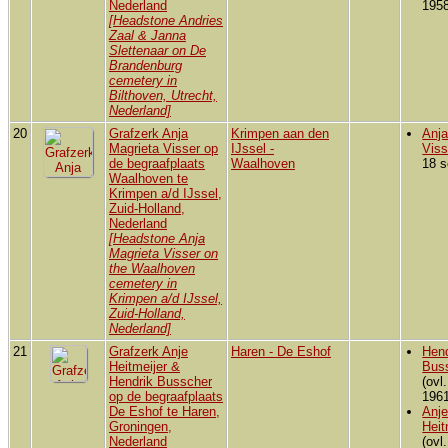
Nederland
1958
[Headstone Andries
Zaal & Janna
Slettenaar on De
Brandenburg
cemetery in
Bilthoven, Utrecht,
Nederland]
20
Grafzerk Anja
Krimpen aan den
Anja
Magrieta Visser op
IJssel -
Viss
de begraafplaats
Waalhoven
18 s
Waalhoven te
Krimpen a/d IJssel,
Zuid-Holland,
Nederland
[Headstone Anja
Magrieta Visser on
the Waalhoven
cemetery in
Krimpen a/d IJssel,
Zuid-Holland,
Nederland]
21
Grafzerk Anje
Haren - De Eshof
Hend
Heitmeijer &
Bus
Hendrik Busscher
(ovl
op de begraafplaats
1961
De Eshof te Haren,
Anj
Groningen,
Heit
Nederland
(ovl