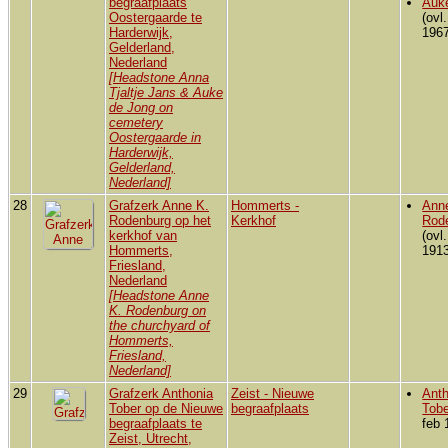
begraafplaats
Auk
Oostergaarde te
(ovl
Harderwijk,
1967
Gelderland,
Nederland
[Headstone Anna
Tjaltje Jans & Auke
de Jong on
cemetery
Oostergaarde in
Harderwijk,
Gelderland,
Nederland]
28
Grafzerk Anne K.
Hommerts -
Ann
Rodenburg op het
Kerkhof
Rod
kerkhof van
(ovl
Hommerts,
1913
Friesland,
Nederland
[Headstone Anne
K. Rodenburg on
the churchyard of
Hommerts,
Friesland,
Nederland]
29
Grafzerk Anthonia
Zeist - Nieuwe
Anth
Tober op de Nieuwe
begraafplaats
Tobe
begraafplaats te
feb 
Zeist, Utrecht,