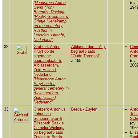
[Headstone Anton
(ovl
Gerrit (Ton)
1949
Berends, Roelofje
(Roely) Groothuis &
Grietje Hienekamp
on the cemetery
Rusthof in
Leusden, Utrecht,
Nederland]
32
Grafzerk Anton
Alblasserdam - Alg.
Chri
Pruyt op de
begraafplaats
Anto
algemene
"Oude Torenhof"
Corn
begraafplaats te
Z 155
(ovl.
Alblasserdam,
2002
Zuid-Holland,
Nederland
[Headstone Anton
Pruyt on the
general cemetery in
Alblasserdam,
Zuid-Holland,
Nederland]
33
Grafzerk Antonius
Breda - Zuylen
Anto
Johannes
Joh
Schoenmaker &
Sch
Elisabeth Saakje
(ovl
Cornelia Wielinga
1963
op begraafplaats
Elis
Zuylen te Breda,
Saa