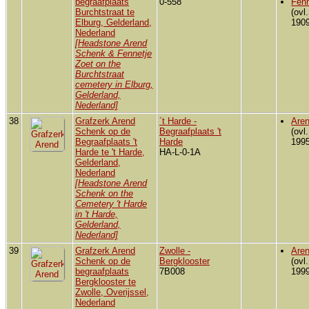
begraafplaats
0-558
Fenn
Burchtstraat te
(ovl
Elburg, Gelderland,
1909
Nederland
[Headstone Arend
Schenk & Fennetje
Zoet on the
Burchtstraat
cemetery in Elburg,
Gelderland,
Nederland]
38
Grafzerk Arend
´t Harde -
Are
Schenk op de
Begraafplaats 't
(ovl
Begraafplaats 't
Harde
1995
Harde te 't Harde,
HA-L-0-1A
Gelderland,
Nederland
[Headstone Arend
Schenk on the
Cemetery 't Harde
in 't Harde,
Gelderland,
Nederland]
39
Grafzerk Arend
Zwolle -
Are
Schenk op de
Bergklooster
(ovl
begraafplaats
7B008
1999
Bergklooster te
Zwolle, Overijssel,
Nederland