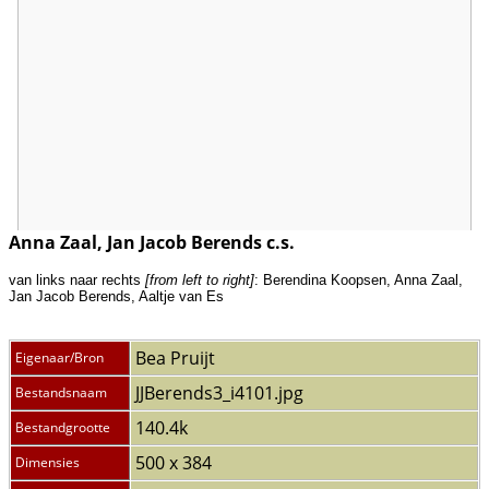
Anna Zaal, Jan Jacob Berends c.s.
van links naar rechts
[from left to right]
: Berendina Koopsen, Anna Zaal,
Jan Jacob Berends, Aaltje van Es
Bea Pruijt
Eigenaar/Bron
JJBerends3_i4101.jpg
Bestandsnaam
140.4k
Bestandgrootte
500 x 384
Dimensies