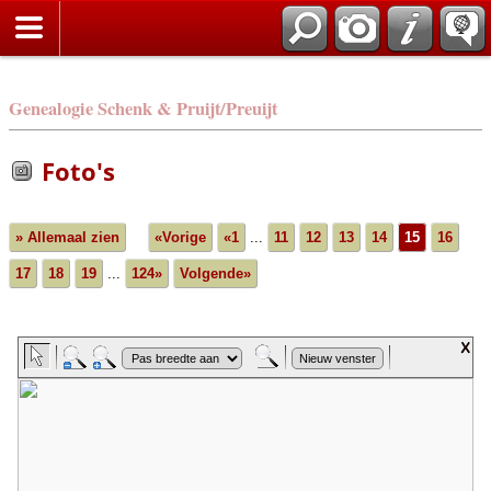
Genealogie Schenk & Pruijt/Preuijt
Foto's
» Allemaal zien
«Vorige
«1
...
11
12
13
14
15
16
17
18
19
...
124»
Volgende»