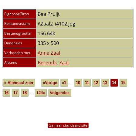
Bea Pruijt
Eigenaar/Bron
AZaal2_i4102.jpg
Bestandsnaam
166.64k
Bestandgrootte
335 x 500
Dimensies
Anna Zaal
Verbonden met
Berends
,
Zaal
Albums
» Allemaal zien
«Vorige
«1
...
10
11
12
13
14
15
16
17
18
...
124»
Volgende»
Ga naar standaard site