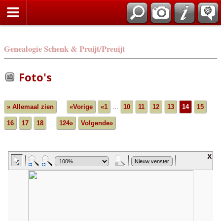
Genealogie Schenk & Pruijt/Preuijt
Foto's
» Allemaal zien
«Vorige
«1
...
10
11
12
13
14
15
16
17
18
...
124»
Volgende»