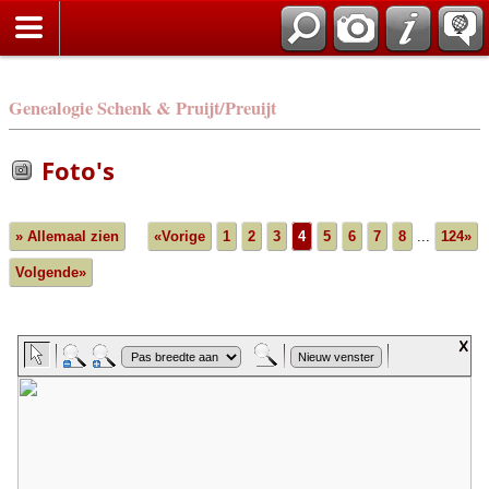
Genealogie Schenk & Pruijt/Preuijt
Foto's
» Allemaal zien
«Vorige
1
2
3
4
5
6
7
8
...
124»
Volgende»