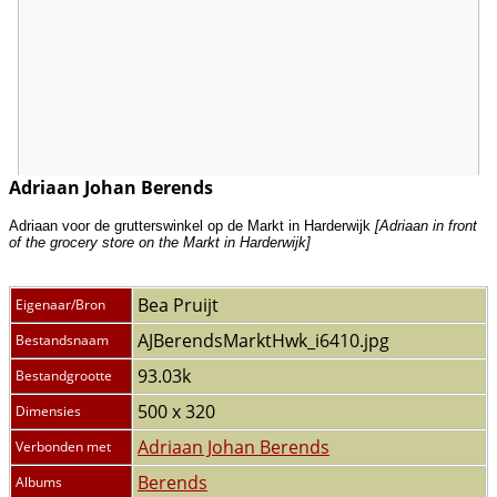
Adriaan Johan Berends
Adriaan voor de grutterswinkel op de Markt in Harderwijk
[Adriaan in front
of the grocery store on the Markt in Harderwijk]
Bea Pruijt
Eigenaar/Bron
AJBerendsMarktHwk_i6410.jpg
Bestandsnaam
93.03k
Bestandgrootte
500 x 320
Dimensies
Adriaan Johan Berends
Verbonden met
Berends
Albums