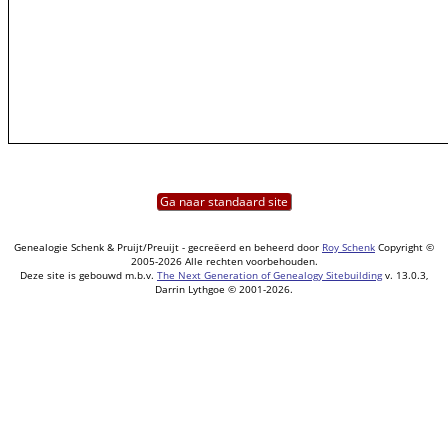
Ga naar standaard site
Genealogie Schenk & Pruijt/Preuijt - gecreëerd en beheerd door
Roy Schenk
Copyright ©
2005-2026 Alle rechten voorbehouden.
Deze site is gebouwd m.b.v.
The Next Generation of Genealogy Sitebuilding
v. 13.0.3,
Darrin Lythgoe © 2001-2026.