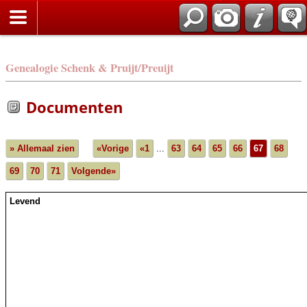
Genealogie Schenk & Pruijt/Preuijt
Documenten
» Allemaal zien
«Vorige
«1
...
63
64
65
66
67
68
69
70
71
Volgende»
Levend