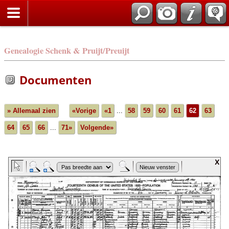
Genealogie Schenk & Pruijt/Preuijt
Documenten
» Allemaal zien
«Vorige
«1
...
58
59
60
61
62
63
64
65
66
...
71»
Volgende»