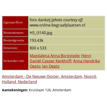
foto dankzij
[photo courtesy of]
Eigenaar/Bron
www.online-begraafplaatsen.nl
HS_i3140.jpg
Bestandsnaam
193.43k
Bestandgrootte
800 x 533
Dimensies
Magdalena Anna Borgstede
;
Henri
Daniël Casper Kerkhoff
;
Anna Hendrika
Verbonden met
Oepts
;
Jan Oepts
Amsterdam - De Nieuwe Ooster, Amsterdam, Noord-
Holland, Nederland
Aantekeningen:
Kruislaan 126, Amsterdam