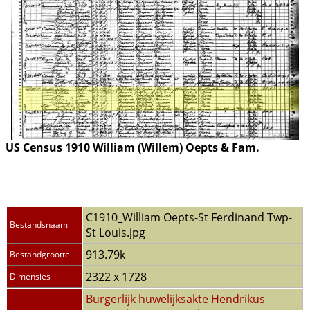
US Census 1910 William (Willem) Oepts & Fam.
C1910_William Oepts-St Ferdinand Twp-
Bestandsnaam
St Louis.jpg
913.79k
Bestandgrootte
2322 x 1728
Dimensies
Burgerlijk huwelijksakte Hendrikus