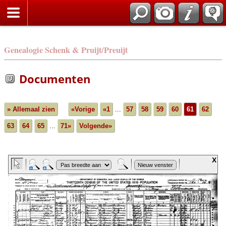
Genealogie Schenk & Pruijt/Preuijt
Documenten
» Allemaal zien
«Vorige
«1
...
57
58
59
60
61
62
63
64
65
...
71»
Volgende»