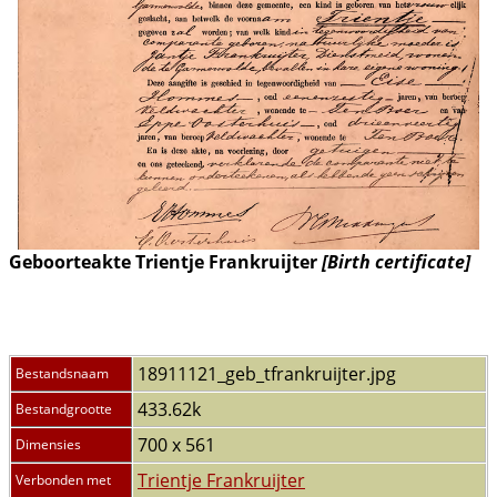
Geboorteakte Trientje Frankruijter
[Birth certificate]
18911121_geb_tfrankruijter.jpg
Bestandsnaam
433.62k
Bestandgrootte
700 x 561
Dimensies
Trientje Frankruijter
Verbonden met