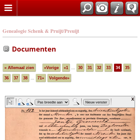
Genealogie Schenk & Pruijt/Preuijt
Documenten
» Allemaal zien
«Vorige
«1
...
30
31
32
33
34
35
36
37
38
...
71»
Volgende»