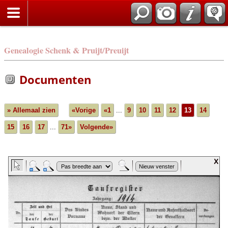
Genealogie Schenk & Pruijt/Preuijt
Documenten
» Allemaal zien
«Vorige
«1
...
9
10
11
12
13
14
15
16
17
...
71»
Volgende»