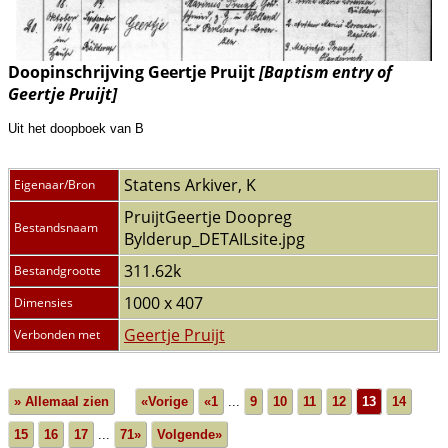
Doopinschrijving Geertje Pruijt
[Baptism entry of
Geertje Pruijt]
Uit het doopboek van B
Statens Arkiver, K
Eigenaar/Bron
PruijtGeertje Doopreg
Bestandsnaam
Bylderup_DETAILsite.jpg
311.62k
Bestandgrootte
1000 x 407
Dimensies
Geertje Pruijt
Verbonden met
» Allemaal zien
«Vorige
«1
...
9
10
11
12
13
14
15
16
17
...
71»
Volgende»