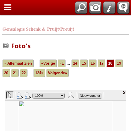
Genealogie Schenk & Pruijt/Preuijt
Foto's
» Allemaal zien
«Vorige
«1
...
14
15
16
17
18
19
20
21
22
...
124»
Volgende»