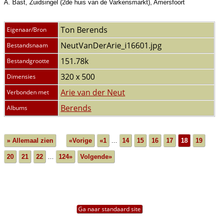
A. Bast, Zuidsingel (2de huis van de Varkensmarkt), Amersfoort
Ton Berends
Eigenaar/Bron
NeutVanDerArie_i16601.jpg
Bestandsnaam
151.78k
Bestandgrootte
320 x 500
Dimensies
Arie van der Neut
Verbonden met
Berends
Albums
» Allemaal zien
«Vorige
«1
...
14
15
16
17
18
19
20
21
22
...
124»
Volgende»
Ga naar standaard site