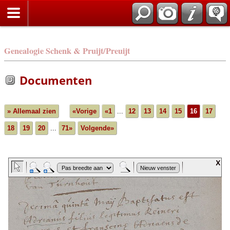
Genealogie Schenk & Pruijt/Preuijt
Documenten
» Allemaal zien
«Vorige
«1
...
12
13
14
15
16
17
18
19
20
...
71»
Volgende»