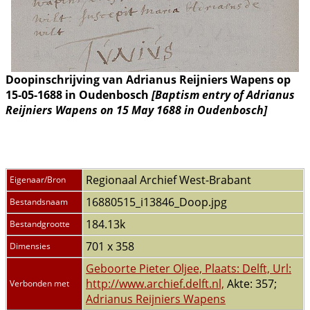
Doopinschrijving van Adrianus Reijniers Wapens op
15-05-1688 in Oudenbosch
[Baptism entry of Adrianus
Reijniers Wapens on 15 May 1688 in Oudenbosch]
Regionaal Archief West-Brabant
Eigenaar/Bron
16880515_i13846_Doop.jpg
Bestandsnaam
184.13k
Bestandgrootte
701 x 358
Dimensies
Geboorte Pieter Oljee, Plaats: Delft, Url:
http://www.archief.delft.nl,
Akte: 357;
Verbonden met
Adrianus Reijniers Wapens