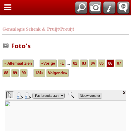
Genealogie Schenk & Pruijt/Preuijt
Foto's
» Allemaal zien
«Vorige
«1
...
82
83
84
85
86
87
88
89
90
...
124»
Volgende»