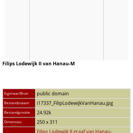
Filips Lodewijk II van Hanau-M
public domain
Eigenaar/Bron
i17337_FilipLodewijkVanHanau.jpg
Bestandsnaam
24.92k
Bestandgrootte
250 x 311
Dimensies
Filips Lodewijk II graaf van Hanau-