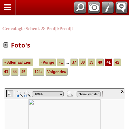
Genealogie Schenk & Pruijt/Preuijt
Foto's
» Allemaal zien
«Vorige
«1
...
37
38
39
40
41
42
43
44
45
...
124»
Volgende»