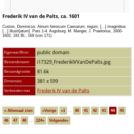
Frederik IV van de Palts, ca. 1601
Custos, Dominicus: Atrium heroicum Caesarum, regum, [...] imaginibus
[...] illustr[atum]. Pars 1-4. Augsburg: M. Manger, J. Praetorius, 1600-
1602. 191 Bl.; 169 (von 171)
public domain
Eigenaar/Bron
i17329_FrederikIVVanDePalts.jpg
Bestandsnaam
81.6k
Bestandgrootte
381 x 599
Dimensies
Frederik IV van de Palts
Verbonden met
» Allemaal zien
«Vorige
«1
...
40
41
42
43
44
45
46
47
48
...
124»
Volgende»