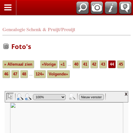
Genealogie Schenk & Pruijt/Preuijt
Foto's
» Allemaal zien
«Vorige
«1
...
40
41
42
43
44
45
46
47
48
...
124»
Volgende»