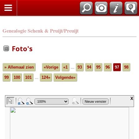
Genealogie Schenk & Pruijt/Preuijt
Foto's
» Allemaal zien
«Vorige
«1
...
93
94
95
96
97
98
99
100
101
...
124»
Volgende»