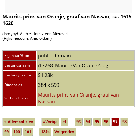
Maurits prins van Oranje, graaf van Nassau, ca. 1615-
1620
door
[by]
Michiel Jansz van Mierevelt
(Rijksmuseum, Amsterdam)
public domain
Eigenaar/Bron
i17268_MauritsVanOranje2.jpg
Bestandsnaam
51.23k
Bestandgrootte
384 x 599
Dimensies
Maurits prins van Oranje, graaf van
Verbonden met
Nassau
» Allemaal zien
«Vorige
«1
...
93
94
95
96
97
98
99
100
101
...
124»
Volgende»