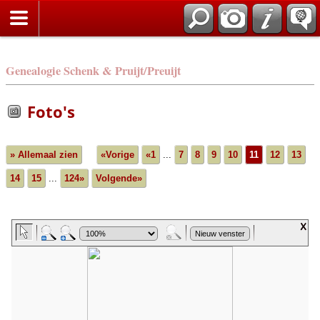
Genealogie Schenk & Pruijt/Preuijt
Foto's
» Allemaal zien
«Vorige
«1
...
7
8
9
10
11
12
13
14
15
...
124»
Volgende»