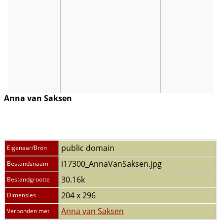
Anna van Saksen
public domain
Eigenaar/Bron
i17300_AnnaVanSaksen.jpg
Bestandsnaam
30.16k
Bestandgrootte
204 x 296
Dimensies
Anna van Saksen
Verbonden met