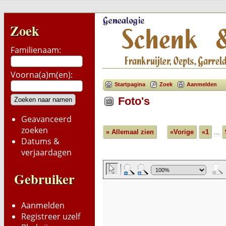
Zoek
Familienaam:
Voorna(a)m(en):
Startpagina
Zoek
Aanmelden
Foto's
Geavanceerd
zoeken
» Allemaal zien
«Vorige
«1
...
Datums &
verjaardagen
Gebruiker
Aanmelden
Registreer uzelf