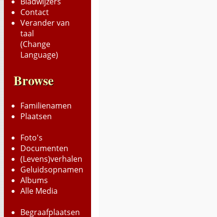
Bladwijzers
Contact
Verander van
taal
(Change
Language)
Browse
Familienamen
Plaatsen
Foto's
Documenten
(Levens)verhalen
Geluidsopnamen
Albums
Alle Media
Begraafplaatsen