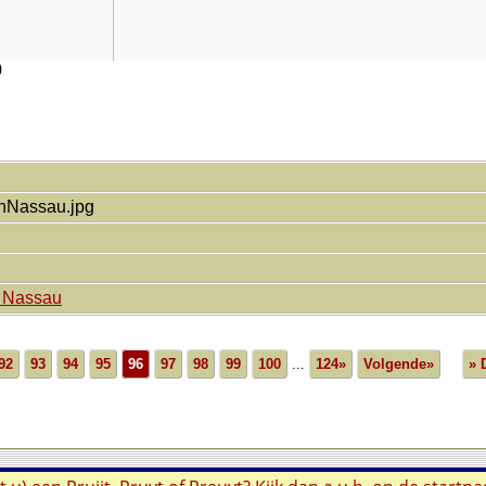
0
nNassau.jpg
n Nassau
92
93
94
95
96
97
98
99
100
...
124»
Volgende»
» 