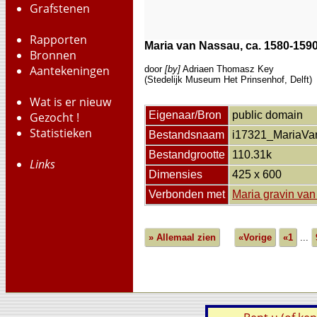
Grafstenen
Rapporten
Maria van Nassau, ca. 1580-159
Bronnen
Aantekeningen
door
[by]
Adriaen Thomasz Key
(Stedelijk Museum Het Prinsenhof, Delft)
Wat is er nieuw
Eigenaar/Bron
public domain
Gezocht !
Statistieken
Bestandsnaam
i17321_MariaVa
Bestandgrootte
110.31k
Links
Dimensies
425 x 600
Verbonden met
Maria gravin va
» Allemaal zien
«Vorige
«1
...