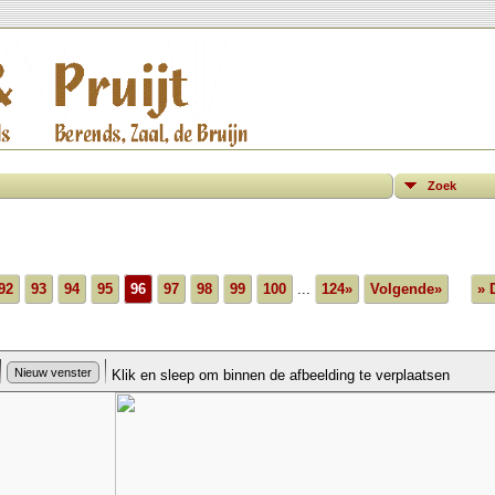
Zoek
92
93
94
95
96
97
98
99
100
...
124»
Volgende»
» 