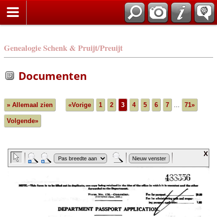
Genealogie Schenk & Pruijt/Preuijt
Documenten
» Allemaal zien
«Vorige
1
2
3
4
5
6
7
...
71»
Volgende»