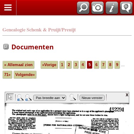
Genealogie Schenk & Pruijt/Preuijt
Documenten
» Allemaal zien
«Vorige
1
2
3
4
5
6
7
8
9
...
71»
Volgende»