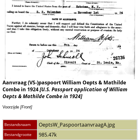
Aanvraag (VS-)paspoort William Oepts & Mathilde
Combe in 1924
[U.S. Passport application of William
Oepts & Mathilde Combe in 1924]
Voorzijde
[Front]
OeptsW_PaspoortaanvraagA.jpg
Bestandsnaam
985.47k
Bestandgrootte