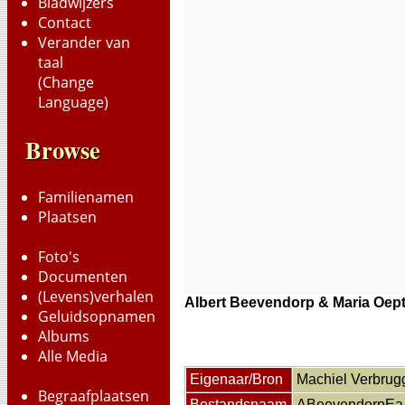
Bladwijzers
Contact
Verander van
taal
(Change
Language)
Browse
Familienamen
Plaatsen
Foto's
Documenten
(Levens)verhalen
Albert Beevendorp & Maria Oep
Geluidsopnamen
Albums
Alle Media
Eigenaar/Bron
Machiel Verbrug
Begraafplaatsen
Bestandsnaam
ABeevendorpEa_