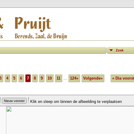
Zoek
3
4
5
6
7
8
9
10
11
...
124»
Volgende»
» Dia voorst