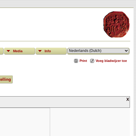
Media
Info
Print
Voeg bladwijzer toe
elling