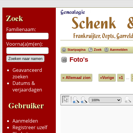
Zoek
Familienaam:
Voorna(a)m(en):
Startpagina
Zoek
Aanmelden
Foto's
Geavanceerd
zoeken
» Allemaal zien
«Vorige
«1
...
Datums &
verjaardagen
Gebruiker
Aanmelden
Registreer uzelf