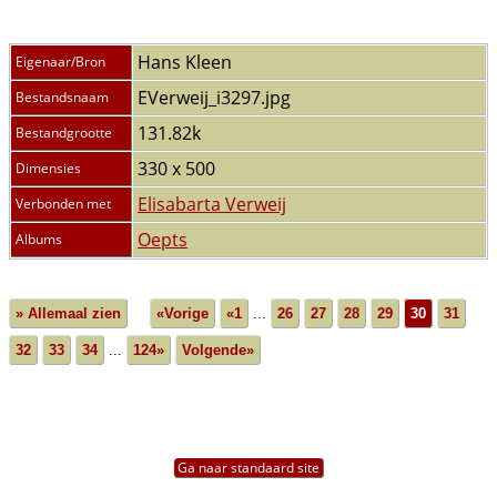
Hans Kleen
Eigenaar/Bron
EVerweij_i3297.jpg
Bestandsnaam
131.82k
Bestandgrootte
330 x 500
Dimensies
Elisabarta Verweij
Verbonden met
Oepts
Albums
» Allemaal zien
«Vorige
«1
...
26
27
28
29
30
31
32
33
34
...
124»
Volgende»
Ga naar standaard site