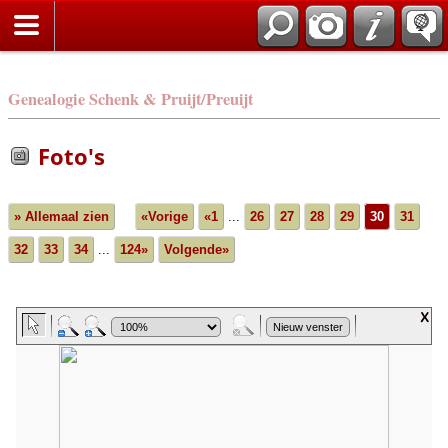
Genealogie Schenk & Pruijt/Preuijt
Foto's
» Allemaal zien
«Vorige
«1
...
26
27
28
29
30
31
32
33
34
...
124»
Volgende»