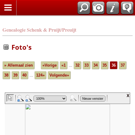
Genealogie Schenk & Pruijt/Preuijt
Foto's
» Allemaal zien
«Vorige
«1
...
32
33
34
35
36
37
38
39
40
...
124»
Volgende»