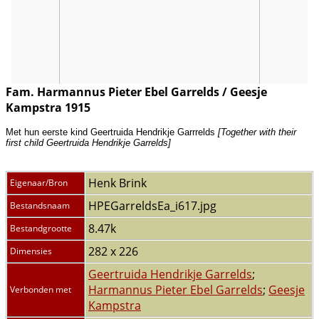
Fam. Harmannus Pieter Ebel Garrelds / Geesje
Kampstra 1915
Met hun eerste kind Geertruida Hendrikje Garrrelds
[Together with their
first child Geertruida Hendrikje Garrelds]
Henk Brink
Eigenaar/Bron
HPEGarreldsEa_i617.jpg
Bestandsnaam
8.47k
Bestandgrootte
282 x 226
Dimensies
Geertruida Hendrikje Garrelds
;
Harmannus Pieter Ebel Garrelds
;
Geesje
Verbonden met
Kampstra