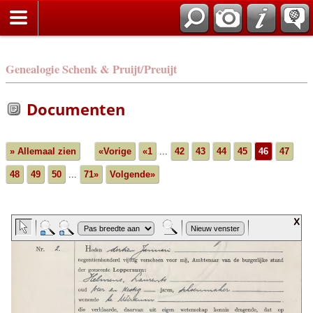
Genealogie Schenk & Pruijt/Preuijt
Documenten
» Allemaal zien
«Vorige
«1
...
42
43
44
45
46
47
48
49
50
...
71»
Volgende»