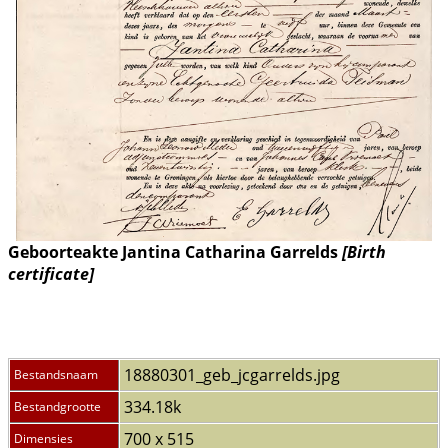
Geboorteakte Jantina Catharina Garrelds
[Birth
certificate]
18880301_geb_jcgarrelds.jpg
Bestandsnaam
334.18k
Bestandgrootte
700 x 515
Dimensies