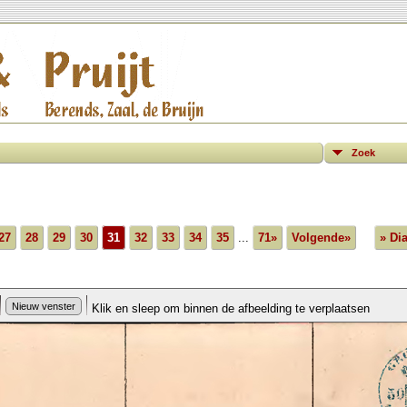
Zoek
27
28
29
30
31
32
33
34
35
...
71»
Volgende»
» Di