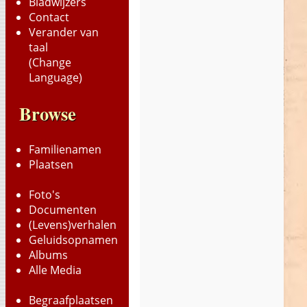
Bladwijzers
Contact
Verander van
taal
(Change
Language)
Browse
Familienamen
Plaatsen
Foto's
Documenten
(Levens)verhalen
Geluidsopnamen
Albums
Alle Media
Begraafplaatsen