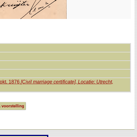
 okt. 1876
[Civil marriage certificate], Locatie: Utrecht,
a voorstelling