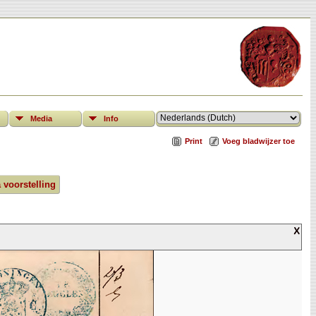
Media
Info
Print
Voeg bladwijzer toe
a voorstelling