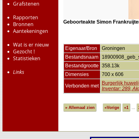
Grafstenen
Rapporten
Geboorteakte Simon Frankruijte
Bronnen
Aantekeningen
Wat is er nieuw
Eigenaar/Bron
Groningen
Gezocht !
Bestandsnaam
18900908_geb_sfr
Statistieken
Bestandgrootte
358.13k
Links
Dimensies
700 x 606
Burgerlijk huwel
Verbonden met
Inventar: 289, A
» Allemaal zien
«Vorige
«1
...