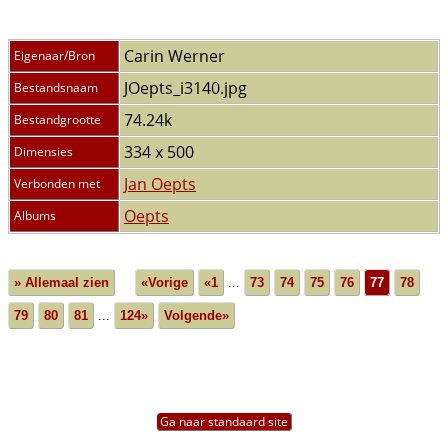
Carin Werner
Eigenaar/Bron
JOepts_i3140.jpg
Bestandsnaam
74.24k
Bestandgrootte
334 x 500
Dimensies
Jan Oepts
Verbonden met
Oepts
Albums
» Allemaal zien
«Vorige
«1
...
73
74
75
76
77
78
79
80
81
...
124»
Volgende»
Ga naar standaard site