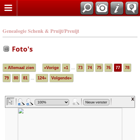
Genealogie Schenk & Pruijt/Preuijt
Foto's
» Allemaal zien
«Vorige
«1
...
73
74
75
76
77
78
79
80
81
...
124»
Volgende»