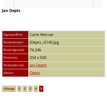
Jan Oepts
Carin Werner
Eigenaar/Bron
JOepts_i3140.jpg
Bestandsnaam
74.24k
Bestandgrootte
334 x 500
Dimensies
Jan Oepts
Verbonden met
Oepts
Albums
«Vorige
1
2
3
4
5