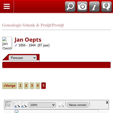
Genealogie Schenk & Pruijt/Preuijt
Jan Oepts
1856 - 1944 (87 jaar)
«Vorige
1
2
3
4
5