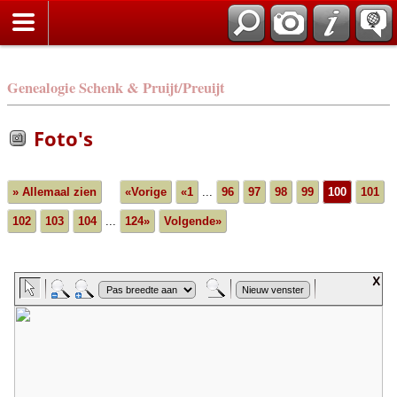
Genealogie Schenk & Pruijt/Preuijt
Foto's
» Allemaal zien
«Vorige
«1
...
96
97
98
99
100
101
102
103
104
...
124»
Volgende»