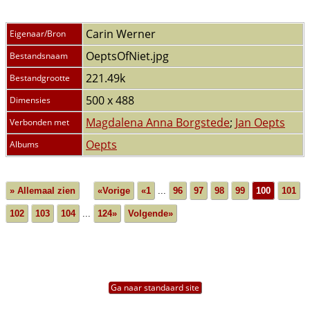
Carin Werner
Eigenaar/Bron
OeptsOfNiet.jpg
Bestandsnaam
221.49k
Bestandgrootte
500 x 488
Dimensies
Magdalena Anna Borgstede
;
Jan Oepts
Verbonden met
Oepts
Albums
» Allemaal zien
«Vorige
«1
...
96
97
98
99
100
101
102
103
104
...
124»
Volgende»
Ga naar standaard site