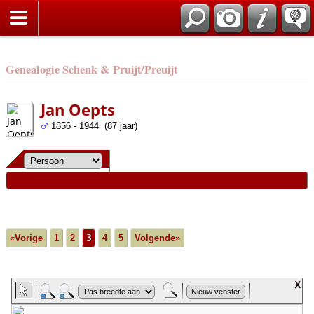
Genealogie Schenk & Pruijt/Preuijt
Jan Oepts
1856 - 1944 (87 jaar)
«Vorige
1
2
3
4
5
Volgende»