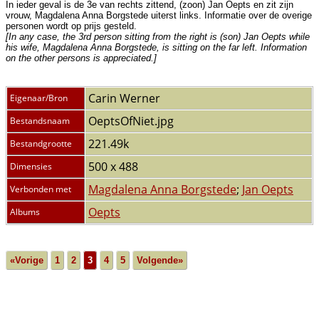
In ieder geval is de 3e van rechts zittend, (zoon) Jan Oepts en zit zijn
vrouw, Magdalena Anna Borgstede uiterst links. Informatie over de overige
personen wordt op prijs gesteld.
[In any case, the 3rd person sitting from the right is (son) Jan Oepts while
his wife, Magdalena Anna Borgstede, is sitting on the far left. Information
on the other persons is appreciated.]
Carin Werner
Eigenaar/Bron
OeptsOfNiet.jpg
Bestandsnaam
221.49k
Bestandgrootte
500 x 488
Dimensies
Magdalena Anna Borgstede
;
Jan Oepts
Verbonden met
Oepts
Albums
«Vorige
1
2
3
4
5
Volgende»