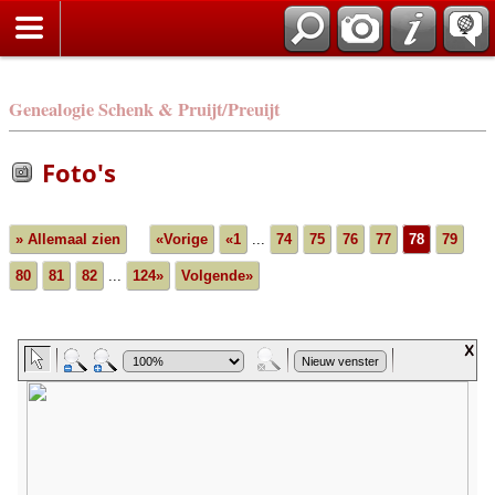
Genealogie Schenk & Pruijt/Preuijt
Foto's
» Allemaal zien
«Vorige
«1
...
74
75
76
77
78
79
80
81
82
...
124»
Volgende»