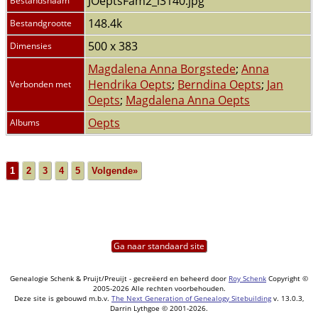
JOeptsFam2_i3140.jpg
Bestandsnaam
148.4k
Bestandgrootte
500 x 383
Dimensies
Magdalena Anna Borgstede
;
Anna
Hendrika Oepts
;
Berndina Oepts
;
Jan
Verbonden met
Oepts
;
Magdalena Anna Oepts
Oepts
Albums
1
2
3
4
5
Volgende»
Ga naar standaard site
Genealogie Schenk & Pruijt/Preuijt - gecreëerd en beheerd door
Roy Schenk
Copyright ©
2005-2026 Alle rechten voorbehouden.
Deze site is gebouwd m.b.v.
The Next Generation of Genealogy Sitebuilding
v. 13.0.3,
Darrin Lythgoe © 2001-2026.