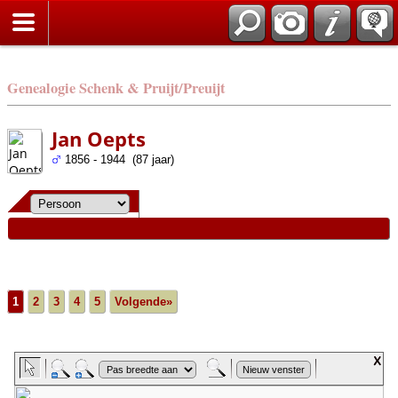
Genealogie Schenk & Pruijt/Preuijt
Jan Oepts
1856 - 1944 (87 jaar)
1
2
3
4
5
Volgende»