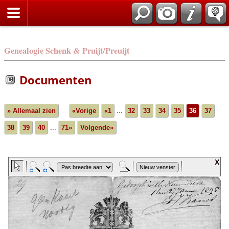
Genealogie Schenk & Pruijt/Preuijt
Documenten
» Allemaal zien
«Vorige
«1
...
32
33
34
35
36
37
38
39
40
...
71»
Volgende»