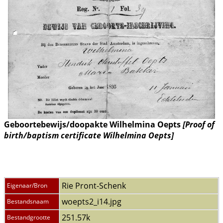
Geboortebewijs/doopakte Wilhelmina Oepts
[Proof of
birth/baptism certificate Wilhelmina Oepts]
Rie Pront-Schenk
Eigenaar/Bron
woepts2_i14.jpg
Bestandsnaam
251.57k
Bestandgrootte