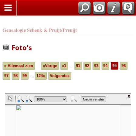
Genealogie Schenk & Pruijt/Preuijt
Foto's
» Allemaal zien
«Vorige
«1
...
91
92
93
94
95
96
97
98
99
...
124»
Volgende»