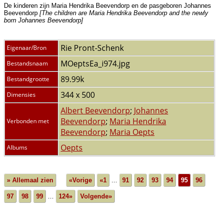
De kinderen zijn Maria Hendrika Beevendorp en de pasgeboren Johannes
Beevendorp
[The children are Maria Hendrika Beevendorp and the newly
born Johannes Beevendorp]
Rie Pront-Schenk
Eigenaar/Bron
MOeptsEa_i974.jpg
Bestandsnaam
89.99k
Bestandgrootte
344 x 500
Dimensies
Albert Beevendorp
;
Johannes
Beevendorp
;
Maria Hendrika
Verbonden met
Beevendorp
;
Maria Oepts
Oepts
Albums
» Allemaal zien
«Vorige
«1
...
91
92
93
94
95
96
97
98
99
...
124»
Volgende»