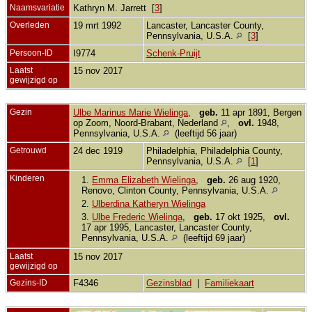
Naamsvariatie
Kathryn M. Jarrett [
3
]
Overleden
19 mrt 1992
Lancaster, Lancaster County,
Pennsylvania, U.S.A.
[
3
]
Persoon-ID
I9774
Schenk-Pruijt
Laatst
15 nov 2017
gewijzigd op
Gezin
Ulbe Marinus Marie Wielinga
,
geb.
11 apr 1891, Bergen
op Zoom, Noord-Brabant, Nederland
,
ovl.
1948,
Pennsylvania, U.S.A.
(leeftijd 56 jaar)
Getrouwd
24 dec 1919
Philadelphia, Philadelphia County,
Pennsylvania, U.S.A.
[
1
]
Kinderen
1.
Emma Elizabeth Wielinga
,
geb.
26 aug 1920,
Renovo, Clinton County, Pennsylvania, U.S.A.
2.
Ulberdina Katheryn Wielinga
3.
Ulbe Frederic Wielinga
,
geb.
17 okt 1925,
ovl.
17 apr 1995, Lancaster, Lancaster County,
Pennsylvania, U.S.A.
(leeftijd 69 jaar)
Laatst
15 nov 2017
gewijzigd op
Gezins-ID
F4346
Gezinsblad
|
Familiekaart