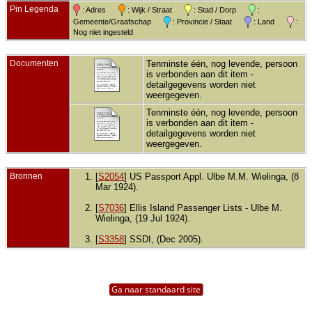
Pin Legenda
: Adres
: Wijk / Straat
: Stad / Dorp
:
Gemeente/Graafschap
: Provincie / Staat
: Land
:
Nog niet ingesteld
Documenten
Tenminste één, nog levende, persoon
is verbonden aan dit item -
detailgegevens worden niet
weergegeven.
Tenminste één, nog levende, persoon
is verbonden aan dit item -
detailgegevens worden niet
weergegeven.
Bronnen
[
S2054
] US Passport Appl. Ulbe M.M. Wielinga, (8
Mar 1924).
[
S7036
] Ellis Island Passenger Lists - Ulbe M.
Wielinga, (19 Jul 1924).
[
S3358
] SSDI, (Dec 2005).
Ga naar standaard site