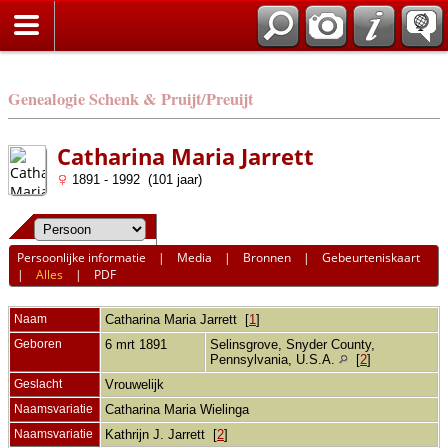
Genealogie Schenk & Pruijt/Preuijt
Catharina Maria Jarrett
1891 - 1992 (101 jaar)
Persoonlijke informatie
|
Media
|
Bronnen
|
Gebeurteniskaart
|
Alles
|
PDF
Naam
Catharina Maria
Jarrett
[
1
]
Geboren
6 mrt 1891
Selinsgrove, Snyder County,
Pennsylvania, U.S.A.
[
2
]
Geslacht
Vrouwelijk
Naamsvariatie
Catharina Maria Wielinga
Naamsvariatie
Kathrijn J. Jarrett [
2
]