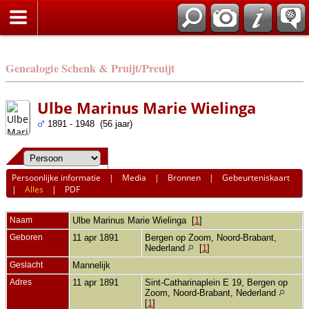
Genealogie Schenk & Pruijt/Preuijt
Ulbe Marinus Marie Wielinga
1891 - 1948 (56 jaar)
Persoonlijke informatie
|
Media
|
Bronnen
|
Gebeurteniskaart
|
Alles
|
PDF
Naam
Ulbe Marinus Marie
Wielinga
[
1
]
Geboren
11 apr 1891
Bergen op Zoom, Noord-Brabant,
Nederland
[
1
]
Geslacht
Mannelijk
Adres
11 apr 1891
Sint-Catharinaplein E 19, Bergen op
Zoom, Noord-Brabant, Nederland
[
1
]