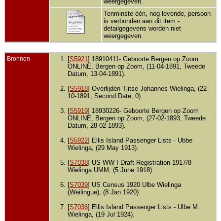
weergegeven.
Getr
Tenminste één, nog levende, persoon
dec 1
is verbonden aan dit item -
Philad
detailgegevens worden niet
Phila
Count
weergegeven.
Penns
U.S.A
Kind
Bronnen
[
S5921
] 18910411- Geboorte Bergen op Zoom
Eliza
ONLINE, Bergen op Zoom, (11-04-1891, Tweede
Wiel
Datum, 13-04-1891).
aug 1
Renov
Count
[
S5918
] Overlijden Tjitse Johannes Wielinga, (22-
Penns
10-1891, Second Date, 0).
U.S.A
[
S5919
] 18930226- Geboorte Bergen op Zoom
Adre
mrt 1
ONLINE, Bergen op Zoom, (27-02-1893, Tweede
1924 
Datum, 28-02-1893).
North
North
[
S5922
] Ellis Island Passenger Lists - Ubbe
Count
Penns
Wielinga, (29 May 1913).
U.S.A
[
S7038
] US WW I Draft Registration 1917/8 -
Adre
Wielinga UMM, (5 June 1918).
1942 
Stree
Peter
[
S7039
] US Census 1920 Ulbe Wielinga
Lanca
(Weilingue), (8 Jan 1920).
Count
Penns
U.S.A
[
S7036
] Ellis Island Passenger Lists - Ulbe M.
Wielinga, (19 Jul 1924).
Over