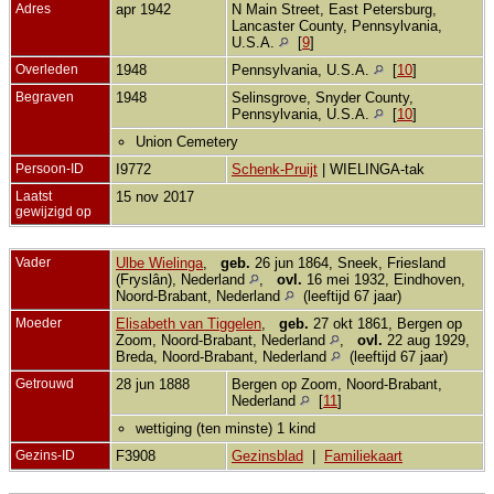
Adres
apr 1942
N Main Street, East Petersburg,
Lancaster County, Pennsylvania,
U.S.A.
[
9
]
Overleden
1948
Pennsylvania, U.S.A.
[
10
]
Begraven
1948
Selinsgrove, Snyder County,
Pennsylvania, U.S.A.
[
10
]
Union Cemetery
Persoon-ID
I9772
Schenk-Pruijt
| WIELINGA-tak
Laatst
15 nov 2017
gewijzigd op
Vader
Ulbe Wielinga
,
geb.
26 jun 1864, Sneek, Friesland
(Fryslân), Nederland
,
ovl.
16 mei 1932, Eindhoven,
Noord-Brabant, Nederland
(leeftijd 67 jaar)
Moeder
Elisabeth van Tiggelen
,
geb.
27 okt 1861, Bergen op
Zoom, Noord-Brabant, Nederland
,
ovl.
22 aug 1929,
Breda, Noord-Brabant, Nederland
(leeftijd 67 jaar)
Getrouwd
28 jun 1888
Bergen op Zoom, Noord-Brabant,
Nederland
[
11
]
wettiging (ten minste) 1 kind
Gezins-ID
F3908
Gezinsblad
|
Familiekaart