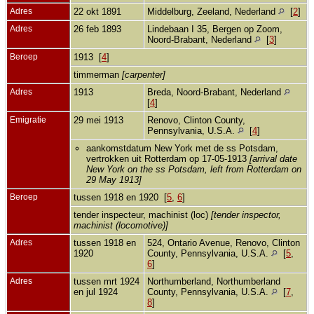
Adres
22 okt 1891
Middelburg, Zeeland, Nederland
[
2
]
Adres
26 feb 1893
Lindebaan I 35, Bergen op Zoom,
Noord-Brabant, Nederland
[
3
]
Beroep
1913 [
4
]
timmerman
[carpenter]
Adres
1913
Breda, Noord-Brabant, Nederland
[
4
]
Emigratie
29 mei 1913
Renovo, Clinton County,
Pennsylvania, U.S.A.
[
4
]
aankomstdatum New York met de ss Potsdam,
vertrokken uit Rotterdam op 17-05-1913
[arrival date
New York on the ss Potsdam, left from Rotterdam on
29 May 1913]
Beroep
tussen 1918 en 1920 [
5
,
6
]
tender inspecteur, machinist (loc)
[tender inspector,
machinist (locomotive)]
Adres
tussen 1918 en
524, Ontario Avenue, Renovo, Clinton
1920
County, Pennsylvania, U.S.A.
[
5
,
6
]
Adres
tussen mrt 1924
Northumberland, Northumberland
en jul 1924
County, Pennsylvania, U.S.A.
[
7
,
8
]