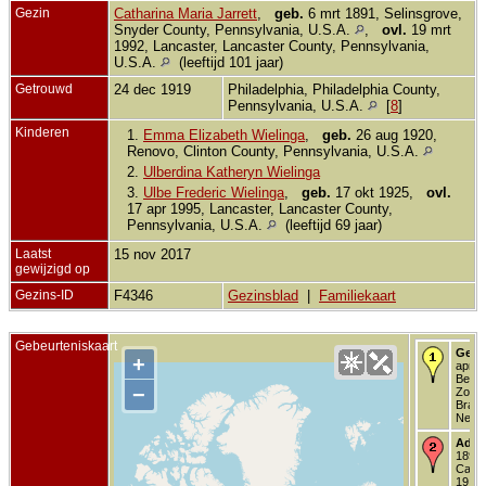
Gezin
Catharina Maria Jarrett
,
geb.
6 mrt 1891, Selinsgrove,
Snyder County, Pennsylvania, U.S.A.
,
ovl.
19 mrt
1992, Lancaster, Lancaster County, Pennsylvania,
U.S.A.
(leeftijd 101 jaar)
Getrouwd
24 dec 1919
Philadelphia, Philadelphia County,
Pennsylvania, U.S.A.
[
8
]
Kinderen
1.
Emma Elizabeth Wielinga
,
geb.
26 aug 1920,
Renovo, Clinton County, Pennsylvania, U.S.A.
2.
Ulberdina Katheryn Wielinga
3.
Ulbe Frederic Wielinga
,
geb.
17 okt 1925,
ovl.
17 apr 1995, Lancaster, Lancaster County,
Pennsylvania, U.S.A.
(leeftijd 69 jaar)
Laatst
15 nov 2017
gewijzigd op
Gezins-ID
F4346
Gezinsblad
|
Familiekaart
Gebeurteniskaart
Gebo
+
apr 1
Berge
−
Zoom
Braba
Neder
Adre
1891 -
Catha
19, B