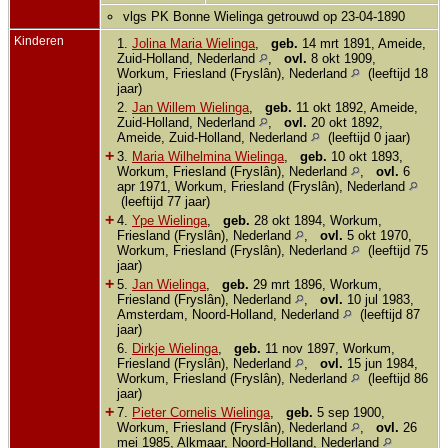
vlgs PK Bonne Wielinga getrouwd op 23-04-1890
Kinderen
1.
Jolina Maria Wielinga
,
geb.
14 mrt 1891, Ameide,
Zuid-Holland, Nederland
,
ovl.
8 okt 1909,
Workum, Friesland (Fryslân), Nederland
(leeftijd 18
jaar)
2.
Jan Willem Wielinga
,
geb.
11 okt 1892, Ameide,
Zuid-Holland, Nederland
,
ovl.
20 okt 1892,
Ameide, Zuid-Holland, Nederland
(leeftijd 0 jaar)
+
3.
Maria Wilhelmina Wielinga
,
geb.
10 okt 1893,
Workum, Friesland (Fryslân), Nederland
,
ovl.
6
apr 1971, Workum, Friesland (Fryslân), Nederland
(leeftijd 77 jaar)
+
4.
Ype Wielinga
,
geb.
28 okt 1894, Workum,
Friesland (Fryslân), Nederland
,
ovl.
5 okt 1970,
Workum, Friesland (Fryslân), Nederland
(leeftijd 75
jaar)
+
5.
Jan Wielinga
,
geb.
29 mrt 1896, Workum,
Friesland (Fryslân), Nederland
,
ovl.
10 jul 1983,
Amsterdam, Noord-Holland, Nederland
(leeftijd 87
jaar)
6.
Dirkje Wielinga
,
geb.
11 nov 1897, Workum,
Friesland (Fryslân), Nederland
,
ovl.
15 jun 1984,
Workum, Friesland (Fryslân), Nederland
(leeftijd 86
jaar)
+
7.
Pieter Cornelis Wielinga
,
geb.
5 sep 1900,
Workum, Friesland (Fryslân), Nederland
,
ovl.
26
mei 1985, Alkmaar, Noord-Holland, Nederland