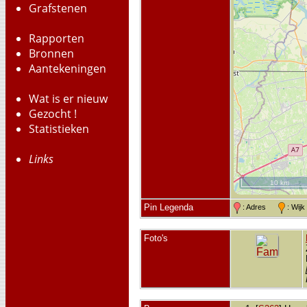
Grafstenen
Rapporten
Bronnen
Aantekeningen
Wat is er nieuw
Gezocht !
Statistieken
Links
10 km
Pin Legenda
: Adres
: Wij
Foto's