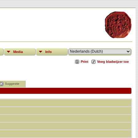
Media
Info
Print
Voeg bladwijzer toe
Suggestie