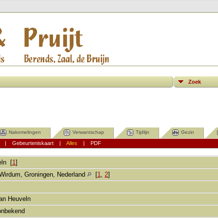
Zoek
Nakomelingen
Verwantschap
Tijdlijn
Gezin
|
Gebeurteniskaart
|
Alles
|
PDF
ln
[
1
]
Wirdum, Groningen, Nederland
[
1
,
2
]
van Heuveln
 onbekend