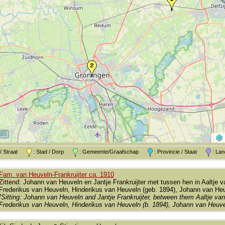
k / Straat
: Stad / Dorp
: Gemeente/Graafschap
: Provincie / Staat
: L
Fam. van Heuveln-Frankruijter ca. 1910
Zittend: Johann van Heuveln en Jantje Frankruijter met tussen hen in Aaltje 
Frederikus van Heuveln, Hinderikus van Heuveln (geb. 1894), Johann van Heu
[Sitting: Johann van Heuveln and Jantje Frankruijter, between them Aaltje van 
Frederikus van Heuveln, Hinderikus van Heuveln (b. 1894), Johann van Heuve