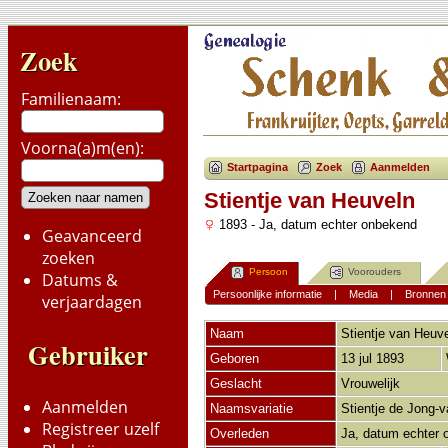
Zoek
Familienaam:
Voorna(a)m(en):
Startpagina
Zoek
Aanmelden
Stientje van Heuveln
1893 - Ja, datum echter onbekend
Geavanceerd
zoeken
Persoon
Voorouders
Datums &
Persoonlijke informatie
|
Media
|
Bronnen
verjaardagen
Naam
Stientje
van Heuve
Gebruiker
Geboren
13 jul 1893
Geslacht
Vrouwelijk
Aanmelden
Naamsvariatie
Stientje de Jong-
Registreer uzelf
Overleden
Ja, datum echter