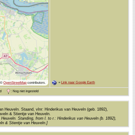
=
Link naar Google Earth
©
OpenStreetMap
contributors.
and
: Nog niet ingesteld
van Heuveln. Staand, vlnr: Hinderikus van Heuveln (geb. 1892),
veln & Stientje van Heuveln.
Heuveln. Standing, from l. to r.: Hinderikus van Heuveln (b. 1892),
ln & Stientje van Heuveln.]