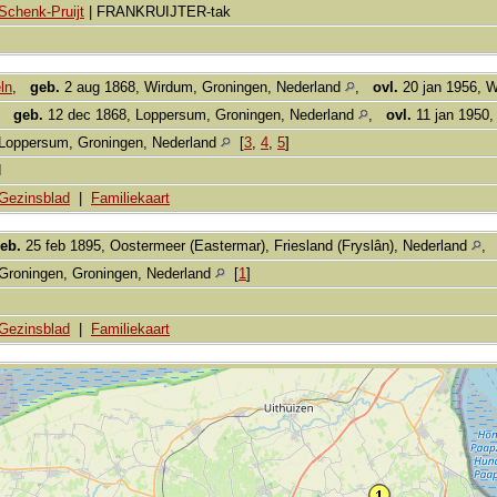
Schenk-Pruijt
| FRANKRUIJTER-tak
ln
,
geb.
2 aug 1868, Wirdum, Groningen, Nederland
,
ovl.
20 jan 1956, W
,
geb.
12 dec 1868, Loppersum, Groningen, Nederland
,
ovl.
11 jan 1950,
Loppersum, Groningen, Nederland
[
3
,
4
,
5
]
d
Gezinsblad
|
Familiekaart
eb.
25 feb 1895, Oostermeer (Eastermar), Friesland (Fryslân), Nederland
Groningen, Groningen, Nederland
[
1
]
Gezinsblad
|
Familiekaart