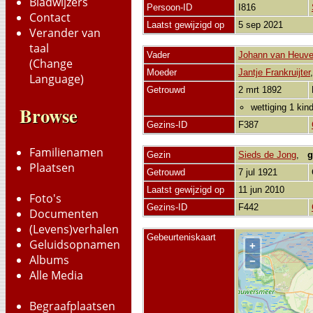
Bladwijzers
Persoon-ID
I816
Contact
Laatst gewijzigd op
5 sep 2021
Verander van
taal
Vader
Johann van Heuve
(Change
Moeder
Jantje Frankruijter
Language)
Getrouwd
2 mrt 1892
wettiging 1 kin
Browse
Gezins-ID
F387
Familienamen
Gezin
Sieds de Jong
,
g
Plaatsen
Getrouwd
7 jul 1921
Laatst gewijzigd op
11 jun 2010
Foto's
Gezins-ID
F442
Documenten
(Levens)verhalen
Gebeurteniskaart
Geluidsopnamen
+
Albums
−
Alle Media
Begraafplaatsen