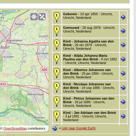
Geboren
- 10 apr 1855 - Utrecht,
Utrecht, Nederland
Getrouwd
- 28 aug 1878 - Utrecht,
Utrecht, Nederland
Kind - Johanna Agatha van den
Brink
- 26 okt 1879 - Utrecht,
Utrecht, Nederland
Kind - Alijda Johanna Maria
Paulina van den Brink
- 9 mrt 1882
- Utrecht, Utrecht, Nederland
Kind - Albertus Johannes van
den Brink
- 25 jan 1884 - Utrecht,
Utrecht, Nederland
Kind - Nicolaas Johannes van
den Brink
- 24 sep 1886 - Utrecht,
Utrecht, Nederland
Kind - Petrus Johannes van den
Brink
- 26 jul 1889 - Utrecht,
Utrecht, Nederland
Kind - Jan Adriaan van den Brink
- 3 jul 1891 - Utrecht, Utrecht,
Nederland
Kind - Aleida Johanna Maria
=
Link naar Google Earth
©
OpenStreetMap
contributors.
Paulina van den Brink
- 21 feb
1893 - Utrecht, Utrecht, Nederland