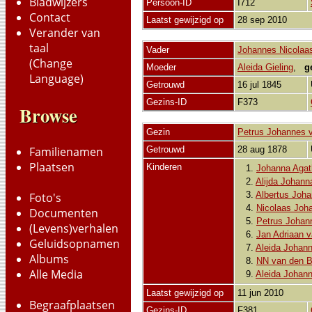
Bladwijzers
Persoon-ID
I712
Contact
Laatst gewijzigd op
28 sep 2010
Verander van
taal
Vader
Johannes Nicolaas 
(Change
Moeder
Aleida Gieling
,
g
Language)
Getrouwd
16 jul 1845
Gezins-ID
F373
Browse
Gezin
Petrus Johannes v
Getrouwd
28 aug 1878
Familienamen
Plaatsen
Kinderen
1.
Johanna Agat
2.
Alijda Johann
3.
Albertus Joha
Foto's
4.
Nicolaas Joh
Documenten
5.
Petrus Johan
(Levens)verhalen
6.
Jan Adriaan v
Geluidsopnamen
7.
Aleida Johann
Albums
8.
NN van den B
Alle Media
9.
Aleida Johann
Laatst gewijzigd op
11 jun 2010
Begraafplaatsen
Gezins-ID
F381