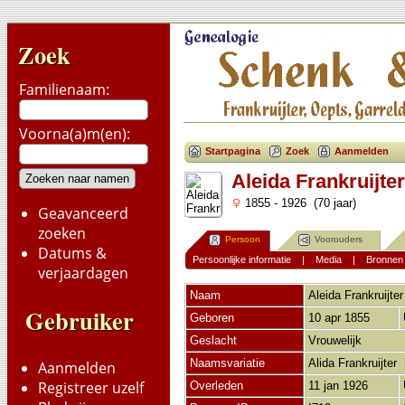
Zoek
Familienaam:
Voorna(a)m(en):
Startpagina
Zoek
Aanmelden
Aleida Frankruijter
1855 - 1926 (70 jaar)
Geavanceerd
zoeken
Persoon
Voorouders
Datums &
Persoonlijke informatie
|
Media
|
Bronnen
verjaardagen
Naam
Aleida
Frankruijter
Gebruiker
Geboren
10 apr 1855
Geslacht
Vrouwelijk
Naamsvariatie
Alida Frankruijter 
Aanmelden
Registreer uzelf
Overleden
11 jan 1926