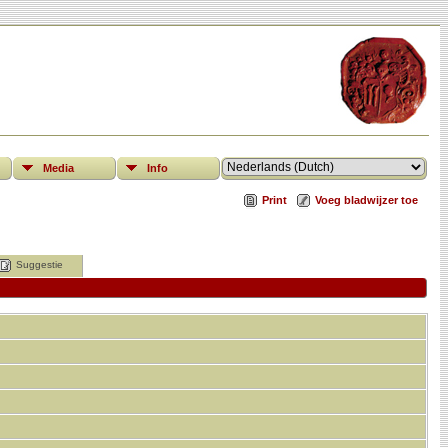
Media
Info
Print
Voeg bladwijzer toe
Suggestie