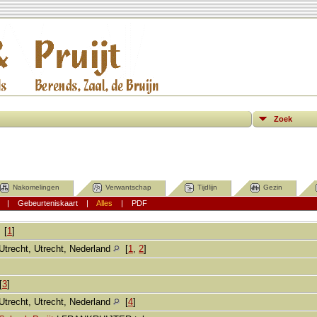
Zoek
Nakomelingen
Verwantschap
Tijdlijn
Gezin
|
Gebeurteniskaart
|
Alles
|
PDF
[
1
]
Utrecht, Utrecht, Nederland
[
1
,
2
]
[
3
]
Utrecht, Utrecht, Nederland
[
4
]