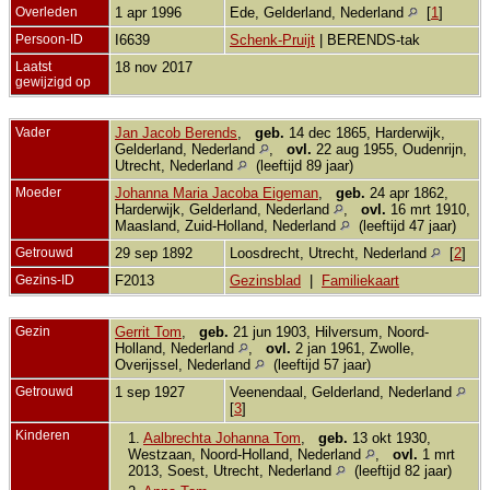
Overleden
1 apr 1996
Ede, Gelderland, Nederland
[
1
]
Persoon-ID
I6639
Schenk-Pruijt
| BERENDS-tak
Laatst
18 nov 2017
gewijzigd op
Vader
Jan Jacob Berends
,
geb.
14 dec 1865, Harderwijk,
Gelderland, Nederland
,
ovl.
22 aug 1955, Oudenrijn,
Utrecht, Nederland
(leeftijd 89 jaar)
Moeder
Johanna Maria Jacoba Eigeman
,
geb.
24 apr 1862,
Harderwijk, Gelderland, Nederland
,
ovl.
16 mrt 1910,
Maasland, Zuid-Holland, Nederland
(leeftijd 47 jaar)
Getrouwd
29 sep 1892
Loosdrecht, Utrecht, Nederland
[
2
]
Gezins-ID
F2013
Gezinsblad
|
Familiekaart
Gezin
Gerrit Tom
,
geb.
21 jun 1903, Hilversum, Noord-
Holland, Nederland
,
ovl.
2 jan 1961, Zwolle,
Overijssel, Nederland
(leeftijd 57 jaar)
Getrouwd
1 sep 1927
Veenendaal, Gelderland, Nederland
[
3
]
Kinderen
1.
Aalbrechta Johanna Tom
,
geb.
13 okt 1930,
Westzaan, Noord-Holland, Nederland
,
ovl.
1 mrt
2013, Soest, Utrecht, Nederland
(leeftijd 82 jaar)