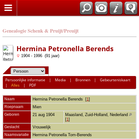
Genealogie Schenk & Pruijt/Preuijt
Hermina Petronella Berends
1904 - 1996 (91 jaar)
Persoonlijke informatie
|
Media
|
Bronnen
|
Gebeurteniskaart
|
Alles
|
PDF
Naam
Hermina Petronella
Berends
[
1
]
Roepnaam
Mien
Geboren
21 aug 1904
Maasland, Zuid-Holland, Nederland
[
1
]
Geslacht
Vrouwelijk
Naamsvariatie
Hermina Petronella Tom-Berends