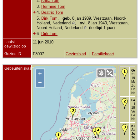
2.
Anna Tom
3.
Hermine Tom
+
4.
Beatrix Tom
5.
Dirk Tom
,
geb.
8 jan 1939, Westzaan, Noord-
Holland, Nederland
,
ovl.
8 jan 1940, Westzaan,
Noord-Holland, Nederland
(leeftijd 1 jaar)
+
6.
Dirk Tom
Laatst
11 jun 2010
gewijzigd op
Gezins-ID
F3097
Gezinsblad
|
Familiekaart
Gebeurteniskaart
Gebo
+
21 au
1904 
−
Maasl
Zuid-
Holla
Neder
Getr
- 1 s
1927 
Veene
Gelde
Neder
Kind 
Aalb
Joha
Tom