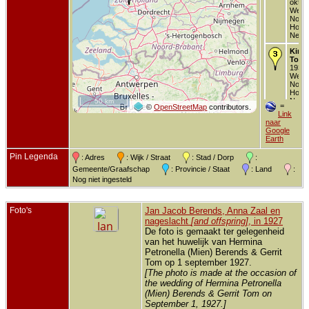
okt 1
West
Noor
Holla
Neder
Kind 
Tom
-
1939 
West
Noor
Holla
Neder
50 km
=
©
OpenStreetMap
contributors.
Link
Over
naar
- 1 a
Google
- Ede
Earth
Gelde
Neder
Pin Legenda
: Adres
: Wijk / Straat
: Stad / Dorp
:
Gemeente/Graafschap
: Provincie / Staat
: Land
:
Nog niet ingesteld
Foto's
Jan Jacob Berends, Anna Zaal en
nageslacht
[and offspring]
, in 1927
De foto is gemaakt ter gelegenheid
van het huwelijk van Hermina
Petronella (Mien) Berends & Gerrit
Tom op 1 september 1927.
[The photo is made at the occasion of
the wedding of Hermina Petronella
(Mien) Berends & Gerrit Tom on
September 1, 1927.]