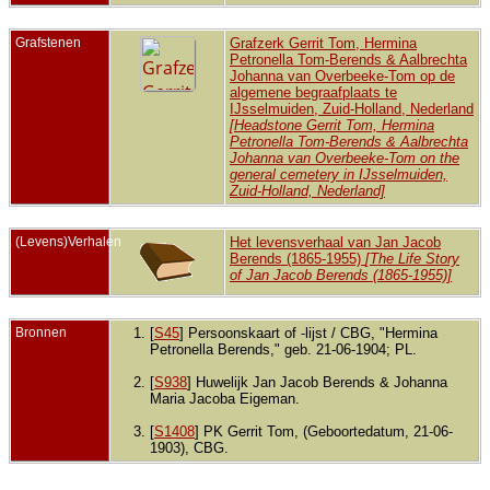
Grafstenen
Grafzerk Gerrit Tom, Hermina
Petronella Tom-Berends & Aalbrechta
Johanna van Overbeeke-Tom op de
algemene begraafplaats te
IJsselmuiden, Zuid-Holland, Nederland
[Headstone Gerrit Tom, Hermina
Petronella Tom-Berends & Aalbrechta
Johanna van Overbeeke-Tom on the
general cemetery in IJsselmuiden,
Zuid-Holland, Nederland]
(Levens)Verhalen
Het levensverhaal van Jan Jacob
Berends (1865-1955)
[The Life Story
of Jan Jacob Berends (1865-1955)]
Bronnen
[
S45
] Persoonskaart of -lijst / CBG, "Hermina
Petronella Berends," geb. 21-06-1904; PL.
[
S938
] Huwelijk Jan Jacob Berends & Johanna
Maria Jacoba Eigeman.
[
S1408
] PK Gerrit Tom, (Geboortedatum, 21-06-
1903), CBG.