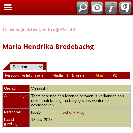
Genealogie Schenk & Pruijt/Preuijt
Maria Hendrika Bredebachg
Persoonlijke informatie
|
Media
|
Bronnen
|
Alles
|
PDF
Geslacht
Vrouwelijk
Aantekeningen
Tenminste nog één levende persoon is verbonden aan
deze aantekening - detailgegevens worden niet
weergegeven.
Persoon-ID
I6625
Schenk-Pruijt
Laatst
18 nov 2017
gewijzigd op