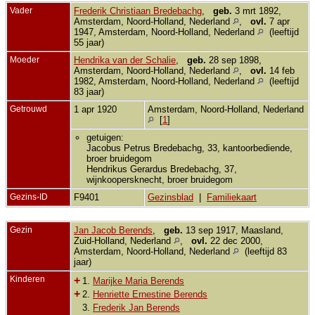
Vader
Frederik Christiaan Bredebachg
,
geb.
3 mrt 1892,
Amsterdam, Noord-Holland, Nederland
,
ovl.
7 apr
1947, Amsterdam, Noord-Holland, Nederland
(leeftijd
55 jaar)
Moeder
Hendrika van der Schalie
,
geb.
28 sep 1898,
Amsterdam, Noord-Holland, Nederland
,
ovl.
14 feb
1982, Amsterdam, Noord-Holland, Nederland
(leeftijd
83 jaar)
Getrouwd
1 apr 1920
Amsterdam, Noord-Holland, Nederland
[
1
]
getuigen:
Jacobus Petrus Bredebachg, 33, kantoorbediende,
broer bruidegom
Hendrikus Gerardus Bredebachg, 37,
wijnkoopersknecht, broer bruidegom
Gezins-ID
F9401
Gezinsblad
|
Familiekaart
Gezin
Jan Jacob Berends
,
geb.
13 sep 1917, Maasland,
Zuid-Holland, Nederland
,
ovl.
22 dec 2000,
Amsterdam, Noord-Holland, Nederland
(leeftijd 83
jaar)
Kinderen
+
1.
Marijke Maria Berends
+
2.
Henriette Ernestine Berends
3.
Frederik Jan Berends