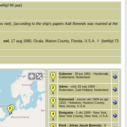
ftijd 94 jaar)
os niet).
[according to the ship's papers Aalt Berends was married at the
,
ovl.
17 aug 1990, Ocala, Marion County, Florida, U.S.A.
(leeftijd 73
Geboren
- 30 jun 1861 - Harderwijk,
Gelderland, Nederland
Adres
- vóór 25 sep 1909 -
Rotterdam, Zuid-Holland, Nederland
Getrouwd
- tussen okt 1909 en apr
1910 - Hoboken, Hudson County,
New Jersey, U.S.A.
Emigratie
- 2 okt 1909 - New York,
New York County, New York, U.S.A.
Kind - Johan Jacob Berends
- 6