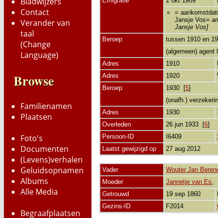
Bladwijzers
Emigratie
2 okt 1909
Contact
= aankomstdatu
Jansje Vos
= ar
Verander van
Jansje Vos]
taal
Beroep
tussen 1910 en 1
(Change
(algemeen) agent 
Language)
Adres
1910
Browse
Adres
1920
Beroep
1930 [
5
]
(onafh.) verzeker
Familienamen
Adres
1930
Plaatsen
Overleden
26 jun 1933 [
6
]
Persoon-ID
I6409
Foto's
Documenten
Laatst gewijzigd op
27 aug 2012
(Levens)verhalen
Geluidsopnamen
Vader
Wouter Jan Beren
Albums
Moeder
Jannetje van Es
Alle Media
Getrouwd
19 sep 1860
Gezins-ID
F2014
Begraafplaatsen