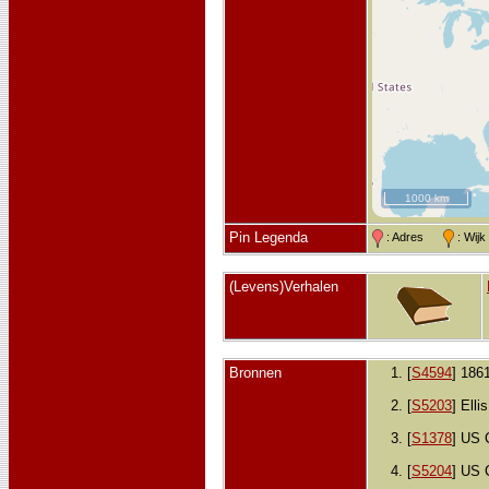
1000 km
Pin Legenda
: Adres
: Wij
(Levens)Verhalen
Bronnen
[
S4594
] 186
[
S5203
] Elli
[
S1378
] US 
[
S5204
] US 