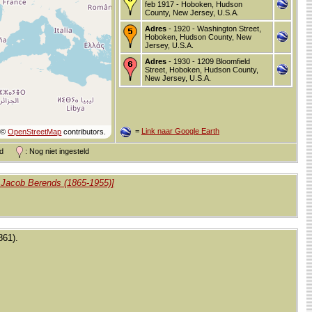
feb 1917 - Hoboken, Hudson
County, New Jersey, U.S.A.
Adres
- 1920 - Washington Street,
Hoboken, Hudson County, New
Jersey, U.S.A.
Adres
- 1930 - 1209 Bloomfield
Street, Hoboken, Hudson County,
New Jersey, U.S.A.
=
Link naar Google Earth
©
OpenStreetMap
contributors.
and
: Nog niet ingesteld
n Jacob Berends (1865-1955)]
861).