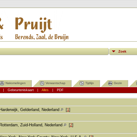
Zoek
Nakomelingen
Verwantschap
Tijdlijn
Gezin
|
Gebeurteniskaart
|
Alles
|
PDF
Harderwijk, Gelderland, Nederland
[
1
]
Rotterdam, Zuid-Holland, Nederland
[
2
]