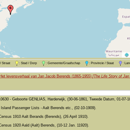
k / Straat
: Stad / Dorp
: Gemeente/Graafschap
: Provincie / Staat
: L
Het levensverhaal van Jan Jacob Berends (1865-1955)
[The Life Story of Ja
10630 - Geboorte GENLIAS, Harderwijk, (30-06-1861, Tweede Datum, 01-07-1
s Island Passenger Lists - Aalt Berends etc., (02-10-1909).
Census 1910 Aalt Berands (Berends), (26 April 1910).
Census 1920 Aald (Aalt) Berends, (10-12 Jan. 11920).