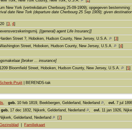
New York, New York County, New York, U.S.A.
[
2
]
m New York (vertrekdatum Cherbourg 25-09-1909); opgegeven bestemming: N
rival date New Tork (departure date Cherbourg 25 Sep 1909); given destination
920 [
3
,
4
]
levensverzekeringsmij.
[(general) agent Life Insuranc]]
Harden Street ?, Hoboken, Hudson County, New Jersey, U.S.A.
[
3
]
Washington Street, Hoboken, Hudson County, New Jersey, U.S.A.
[
4
]
ingsmakelaar
[broker ... insurance]
1209 Bloomfield Street, Hoboken, Hudson County, New Jersey, U.S.A.
[
5
]
Schenk-Pruijt
| BERENDS-tak
ds
,
geb.
10 feb 1819, Beekbergen, Gelderland, Nederland
,
ovl.
7 jul 189
,
geb.
17 dec 1832, Nijkerk, Gelderland, Nederland
,
ovl.
11 jan 1926, Nijk
Nijkerk, Gelderland, Nederland
[
7
]
Gezinsblad
|
Familiekaart