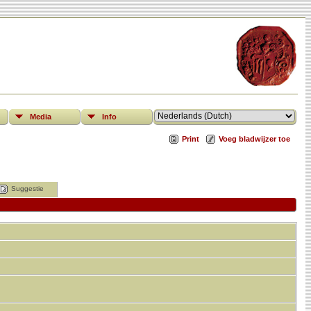
Media
Info
Print
Voeg bladwijzer toe
Suggestie