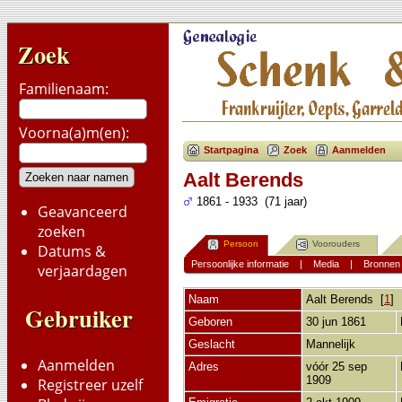
Zoek
Familienaam:
Voorna(a)m(en):
Startpagina
Zoek
Aanmelden
Aalt Berends
1861 - 1933 (71 jaar)
Geavanceerd
zoeken
Persoon
Voorouders
Datums &
Persoonlijke informatie
|
Media
|
Bronnen
verjaardagen
Naam
Aalt
Berends
[
1
]
Gebruiker
Geboren
30 jun 1861
Geslacht
Mannelijk
Aanmelden
Adres
vóór 25 sep
1909
Registreer uzelf