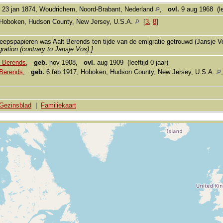
23 jan 1874, Woudrichem, Noord-Brabant, Nederland
,
ovl.
9 aug 1968 (lee
Hoboken, Hudson County, New Jersey, U.S.A.
[
3
,
8
]
eepspapieren was Aalt Berends ten tijde van de emigratie getrouwd (Jansje V
gration (contrary to Jansje Vos).]
 Berends
,
geb.
nov 1908,
ovl.
aug 1909 (leeftijd 0 jaar)
Berends
,
geb.
6 feb 1917, Hoboken, Hudson County, New Jersey, U.S.A.
Gezinsblad
|
Familiekaart