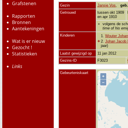
Grafstenen
Gezin
Jansje Vos
,
geb.
Getrouwd
tussen okt 1909
Rapporten
en apr 1910
Bronnen
volgens de sch
Aantekeningen
time of his emi
Kinderen
1.
Wouter Johan
Wat is er nieuw
+
2.
Johan Jacob 
jaar)
Gezocht !
Statistieken
Laatst gewijzigd op
11 jan 2012
Gezins-ID
F3023
Links
Gebeurteniskaart
+
−