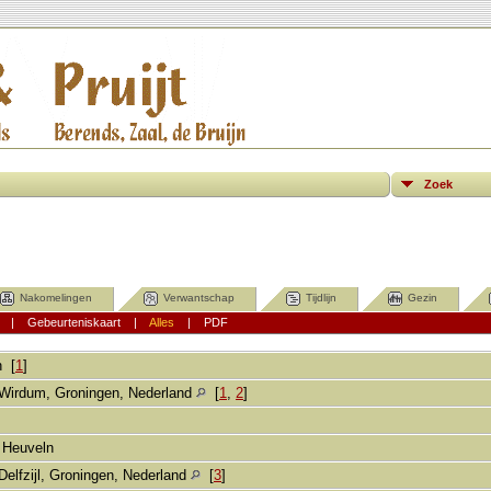
Zoek
Nakomelingen
Verwantschap
Tijdlijn
Gezin
|
Gebeurteniskaart
|
Alles
|
PDF
n
[
1
]
Wirdum, Groningen, Nederland
[
1
,
2
]
n Heuveln
Delfzijl, Groningen, Nederland
[
3
]