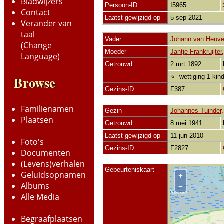
Bladwijzers
Persoon-ID
I5965
Contact
Laatst gewijzigd op
5 sep 2021
Verander van
taal
Vader
Johann van Heuve
(Change
Moeder
Jantje Frankruijter
Language)
Getrouwd
2 mrt 1892
wettiging 1 kin
Browse
Gezins-ID
F387
Familienamen
Gezin
Johannes Tuinder
Plaatsen
Getrouwd
8 mei 1941
Laatst gewijzigd op
11 jun 2010
Foto's
Gezins-ID
F2827
Documenten
(Levens)verhalen
Gebeurteniskaart
Geluidsopnamen
+
Albums
−
Alle Media
Begraafplaatsen