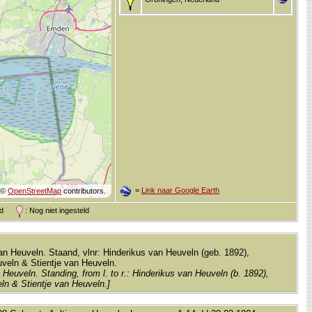
=
Link naar Google Earth
©
OpenStreetMap
contributors.
and
: Nog niet ingesteld
van Heuveln. Staand, vlnr: Hinderikus van Heuveln (geb. 1892),
veln & Stientje van Heuveln.
Heuveln. Standing, from l. to r.: Hinderikus van Heuveln (b. 1892),
ln & Stientje van Heuveln.]