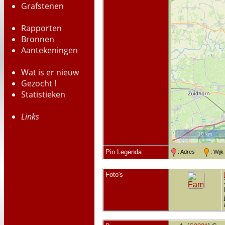
Grafstenen
Rapporten
Bronnen
Aantekeningen
Wat is er nieuw
Gezocht !
Statistieken
Links
10 km
Pin Legenda
: Adres
: Wij
Foto's