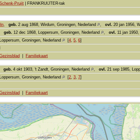
Schenk-Pruijt
| FRANKRUIJTER-tak
ln
,
geb.
2 aug 1868, Wirdum, Groningen, Nederland
,
ovl.
20 jan 1956, W
,
geb.
12 dec 1868, Loppersum, Groningen, Nederland
,
ovl.
11 jan 1950,
Loppersum, Groningen, Nederland
[
4
,
5
,
6
]
d
Gezinsblad
|
Familiekaart
,
geb.
4 okt 1903, 't Zandt, Groningen, Nederland
,
ovl.
21 sep 1985, Lop
Loppersum, Groningen, Nederland
[
2
,
3
,
7
]
Gezinsblad
|
Familiekaart