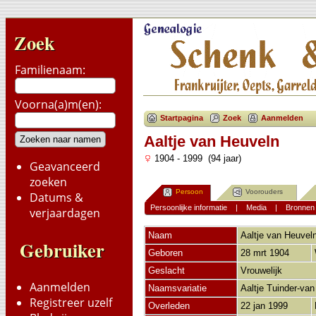
Zoek
Familienaam:
Voorna(a)m(en):
Startpagina
Zoek
Aanmelden
Aaltje van Heuveln
1904 - 1999 (94 jaar)
Geavanceerd
zoeken
Persoon
Voorouders
Datums &
Persoonlijke informatie
|
Media
|
Bronnen
verjaardagen
Naam
Aaltje
van Heuvel
Gebruiker
Geboren
28 mrt 1904
Geslacht
Vrouwelijk
Aanmelden
Naamsvariatie
Aaltje Tuinder-va
Registreer uzelf
Overleden
22 jan 1999