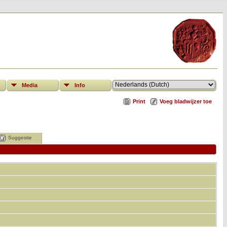
Media
Info
Print
Voeg bladwijzer toe
Suggestie