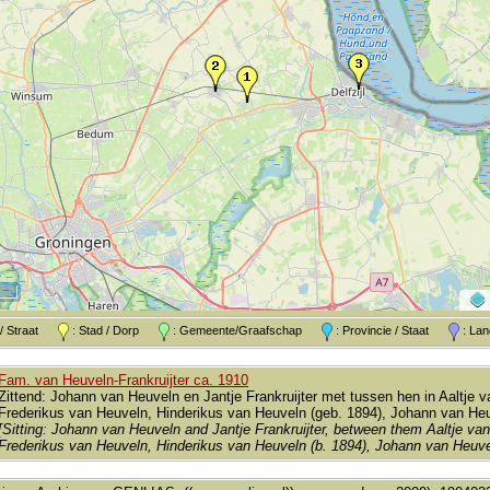
k / Straat
: Stad / Dorp
: Gemeente/Graafschap
: Provincie / Staat
: L
Fam. van Heuveln-Frankruijter ca. 1910
Zittend: Johann van Heuveln en Jantje Frankruijter met tussen hen in Aaltje 
Frederikus van Heuveln, Hinderikus van Heuveln (geb. 1894), Johann van Heu
[Sitting: Johann van Heuveln and Jantje Frankruijter, between them Aaltje van 
Frederikus van Heuveln, Hinderikus van Heuveln (b. 1894), Johann van Heuve