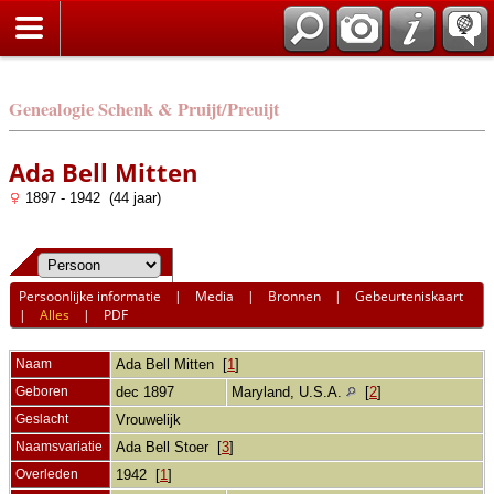
Genealogie Schenk & Pruijt/Preuijt
Ada Bell Mitten
1897 - 1942 (44 jaar)
Persoonlijke informatie
|
Media
|
Bronnen
|
Gebeurteniskaart
|
Alles
|
PDF
Naam
Ada Bell
Mitten
[
1
]
Geboren
dec 1897
Maryland, U.S.A.
[
2
]
Geslacht
Vrouwelijk
Naamsvariatie
Ada Bell Stoer [
3
]
Overleden
1942 [
1
]