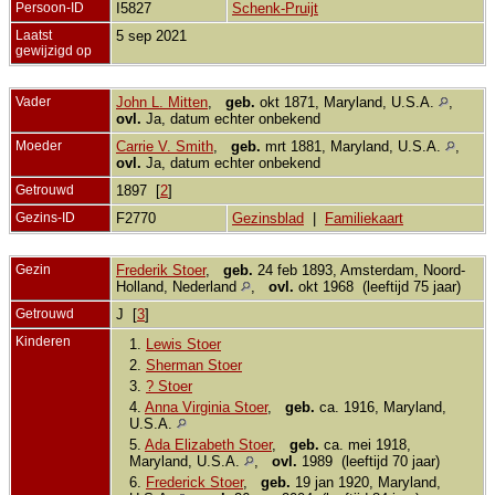
Persoon-ID
I5827
Schenk-Pruijt
Laatst
5 sep 2021
gewijzigd op
Vader
John L. Mitten
,
geb.
okt 1871, Maryland, U.S.A.
,
ovl.
Ja, datum echter onbekend
Moeder
Carrie V. Smith
,
geb.
mrt 1881, Maryland, U.S.A.
,
ovl.
Ja, datum echter onbekend
Getrouwd
1897 [
2
]
Gezins-ID
F2770
Gezinsblad
|
Familiekaart
Gezin
Frederik Stoer
,
geb.
24 feb 1893, Amsterdam, Noord-
Holland, Nederland
,
ovl.
okt 1968 (leeftijd 75 jaar)
Getrouwd
J [
3
]
Kinderen
1.
Lewis Stoer
2.
Sherman Stoer
3.
? Stoer
4.
Anna Virginia Stoer
,
geb.
ca. 1916, Maryland,
U.S.A.
5.
Ada Elizabeth Stoer
,
geb.
ca. mei 1918,
Maryland, U.S.A.
,
ovl.
1989 (leeftijd 70 jaar)
6.
Frederick Stoer
,
geb.
19 jan 1920, Maryland,