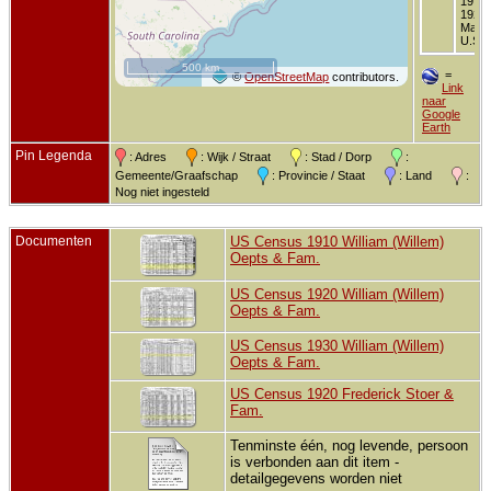
19 ja
1920 
Maryl
U.S.A
500 km
=
©
OpenStreetMap
contributors.
Link
naar
Google
Earth
Pin Legenda
: Adres
: Wijk / Straat
: Stad / Dorp
:
Gemeente/Graafschap
: Provincie / Staat
: Land
:
Nog niet ingesteld
Documenten
US Census 1910 William (Willem)
Oepts & Fam.
US Census 1920 William (Willem)
Oepts & Fam.
US Census 1930 William (Willem)
Oepts & Fam.
US Census 1920 Frederick Stoer &
Fam.
Tenminste één, nog levende, persoon
is verbonden aan dit item -
detailgegevens worden niet