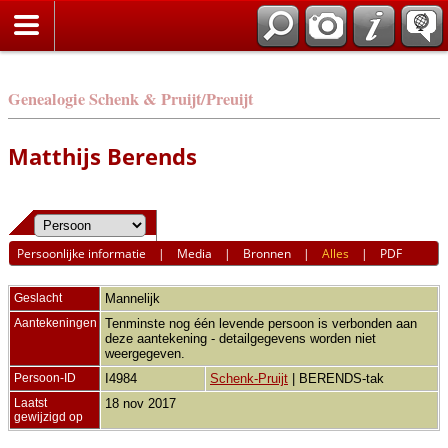
Genealogie Schenk & Pruijt/Preuijt
Matthijs Berends
Persoonlijke informatie
|
Media
|
Bronnen
|
Alles
|
PDF
Geslacht
Mannelijk
Aantekeningen
Tenminste nog één levende persoon is verbonden aan
deze aantekening - detailgegevens worden niet
weergegeven.
Persoon-ID
I4984
Schenk-Pruijt
| BERENDS-tak
Laatst
18 nov 2017
gewijzigd op