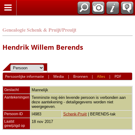
Genealogie Schenk & Pruijt/Preuijt
Hendrik Willem Berends
Persoonlijke informatie
|
Media
|
Bronnen
|
Alles
|
PDF
Geslacht
Mannelijk
Aantekeningen
Tenminste nog één levende persoon is verbonden aan
deze aantekening - detailgegevens worden niet
weergegeven.
Persoon-ID
I4983
Schenk-Pruijt
| BERENDS-tak
Laatst
18 nov 2017
gewijzigd op