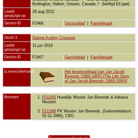
Burlington, Halton, Ontario, Canada
(leeftijd 63 jaar)
Laatst
28 aug 2012
gewijzigd op
Gezins-ID
F2466
Gezinsblad
|
Familiekaart
Gezin 3
Dianne Audrey Cnossen
Laatst
11 jun 2010
gewijzigd op
Gezins-ID
F2467
Gezinsblad
|
Familiekaart
(Levens)Verhalen
Het levensverhaal van Jan Jacob
Berends (1865-1955)
[The Life Story
of Jan Jacob Berends (1865-1955)]
Bronnen
[
S1105
] Huwelijk Wouter Jan Berends & Adriana
Mostert.
[
S1106
] PK Wouter Jan Berends, (Geboortedatum,
02-11-1895), CBG.
Ga naar standaard site