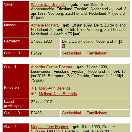
Vader
Wouter Jan Berends
,
geb.
2 nov 1895, St.
Annaparochie, Friesland (Fryslân), Nederland
,
ovl.
8
apr 1977, Voorburg, Zuid-Holland, Nederland
(leeftijd
81 jaar)
Moeder
Adriana Mostert
,
geb.
18 jun 1899, Delft, Zuid-Holland,
Nederland
,
ovl.
23 feb 1975, Voorburg, Zuid-Holland,
Nederland
(leeftijd 75 jaar)
Getrouwd
17 sep 1920
Delft, Zuid-Holland, Nederland
[
1
,
2
]
Gezins-ID
F2429
Gezinsblad
|
Familiekaart
Gezin 1
Albertha Gretha Postma
,
geb.
31 dec 1939,
Leeuwarden, Friesland (Fryslân), Nederland
,
ovl.
18
jan 2015, Brampton, Peel, Ontario, Canada
(leeftijd
75 jaar)
Kinderen
+
1.
Mary-Ann Berends
+
2.
Melissa Jane Berends
Laatst
27 aug 2012
gewijzigd op
Gezins-ID
F2465
Gezinsblad
|
Familiekaart
Gezin 2
Marjorie Jane Hughes
,
geb.
8 feb 1939, Greater
Sudbury, Ontario, Canada
,
ovl.
18 aug 2002,