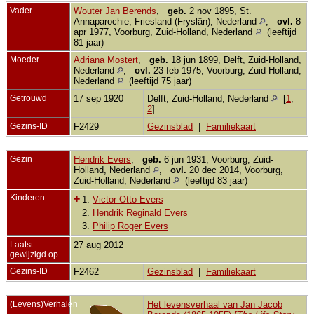
Vader
Wouter Jan Berends
,
geb.
2 nov 1895, St.
Annaparochie, Friesland (Fryslân), Nederland
,
ovl.
8
apr 1977, Voorburg, Zuid-Holland, Nederland
(leeftijd
81 jaar)
Moeder
Adriana Mostert
,
geb.
18 jun 1899, Delft, Zuid-Holland,
Nederland
,
ovl.
23 feb 1975, Voorburg, Zuid-Holland,
Nederland
(leeftijd 75 jaar)
Getrouwd
17 sep 1920
Delft, Zuid-Holland, Nederland
[
1
,
2
]
Gezins-ID
F2429
Gezinsblad
|
Familiekaart
Gezin
Hendrik Evers
,
geb.
6 jun 1931, Voorburg, Zuid-
Holland, Nederland
,
ovl.
20 dec 2014, Voorburg,
Zuid-Holland, Nederland
(leeftijd 83 jaar)
Kinderen
+
1.
Victor Otto Evers
2.
Hendrik Reginald Evers
3.
Philip Roger Evers
Laatst
27 aug 2012
gewijzigd op
Gezins-ID
F2462
Gezinsblad
|
Familiekaart
(Levens)Verhalen
Het levensverhaal van Jan Jacob