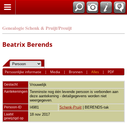
Genealogie Schenk & Pruijt/Preuijt
Beatrix Berends
Persoonlijke informatie
|
Media
|
Bronnen
|
Alles
|
PDF
Geslacht
Vrouwelijk
Aantekeningen
Tenminste nog één levende persoon is verbonden aan
deze aantekening - detailgegevens worden niet
weergegeven.
Persoon-ID
I4981
Schenk-Pruijt
| BERENDS-tak
Laatst
18 nov 2017
gewijzigd op